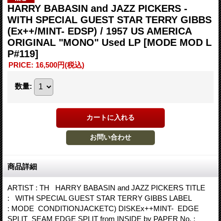
HARRY BABASIN and JAZZ PICKERS -
WITH SPECIAL GUEST STAR TERRY GIBBS
(Ex++/MINT- EDSP) / 1957 US AMERICA
ORIGINAL "MONO" Used LP
[MODE MOD L
P#119]
PRICE
:
16,500円
(税込)
数量
:
商品詳細
ARTIST : TH HARRY BABASIN and JAZZ PICKERS TITLE
: WITH SPECIAL GUEST STAR TERRY GIBBS LABEL
: MODE CONDITIONJACKETC) DISKEx++MINT- EDGE
SPLIT SEAM EDGE SPLIT from INSIDE by PAPER No. :