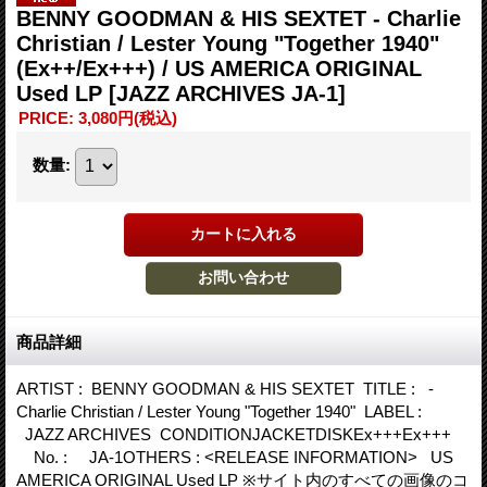
BENNY GOODMAN & HIS SEXTET - Charlie
Christian / Lester Young "Together 1940"
(Ex++/Ex+++) / US AMERICA ORIGINAL
Used LP
[JAZZ ARCHIVES JA-1]
PRICE
:
3,080円
(税込)
数量
:
商品詳細
ARTIST : BENNY GOODMAN & HIS SEXTET TITLE : -
Charlie Christian / Lester Young "Together 1940" LABEL :
JAZZ ARCHIVES CONDITIONJACKETDISKEx+++Ex+++
No. : JA-1OTHERS : <RELEASE INFORMATION> US
AMERICA ORIGINAL Used LP ※サイト内のすべての画像のコ