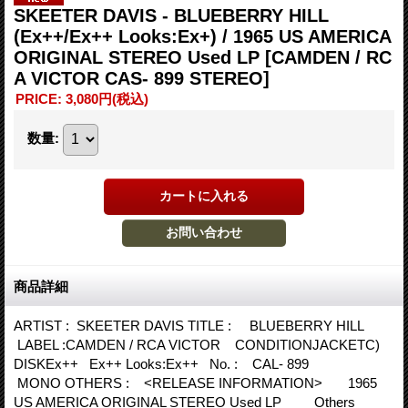
SKEETER DAVIS - BLUEBERRY HILL
(Ex++/Ex++ Looks:Ex+) / 1965 US AMERICA
ORIGINAL STEREO Used LP
[CAMDEN / RC
A VICTOR CAS- 899 STEREO]
PRICE
:
3,080円
(税込)
数量
:
商品詳細
ARTIST : SKEETER DAVIS TITLE : BLUEBERRY HILL
LABEL :CAMDEN / RCA VICTOR CONDITIONJACKETC)
DISKEx++ Ex++ Looks:Ex++ No. : CAL- 899
MONO OTHERS : <RELEASE INFORMATION> 1965
US AMERICA ORIGINAL STEREO Used LP Others