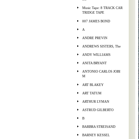
Music Tape: 8 TRACK CAR
TRIDGE TAPE
007 JAMES BOND
A
ANDRE PREVIN
ANDREWS SISTERS, The
ANDY WILLIAMS
ANITA BRYANT
ANTONIO CARLOS JOBI
M
ART BLAKEY
ART TATUM
ARTHUR LYMAN
ASTRUD GILBERTO
B
BARBRA STREISAND
BARNEY KESSEL