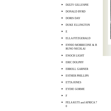
DIZZY GILLESPIE
DONALD BYRD
DORIS DAY
DUKE ELLINGTON
E
ELLA FITZGERALD
ENNIO MORRICONE & B
RUNO NICOLAI
ENOCH LIGHT
ERIC DOLPHY
ERROLL GARNER
ESTHER PHILLIPS
ETTA JONES
EYDIE GORME
F
FELA KUTI and AFRICA 7
0