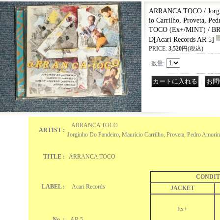
ARRANCA TOCO / Jorgin
io Carrilho, Proveta, 
TOCO (Ex+/MINT) / B
D
[
Acari Records AR 5
]
PRICE
:
3,520円
(税込)
数量
:
｜
ARRANCA TOCO
ARTIST :
Jorginho Do Pandeiro, Maurício Carrilho, Proveta, Pedro Amor
TITLE :
ARRANCA TOCO
CONDIT
LABEL :
Acari Records
JACKET
Ex+
No. :
AR 5