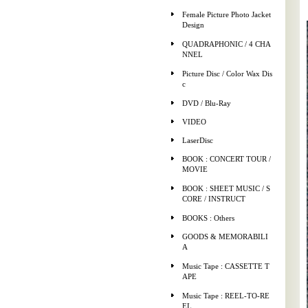
Female Picture Photo Jacket
Design
QUADRAPHONIC / 4 CHA
NNEL
Picture Disc / Color Wax Dis
c
DVD / Blu-Ray
VIDEO
LaserDisc
BOOK : CONCERT TOUR /
MOVIE
BOOK : SHEET MUSIC / S
CORE / INSTRUCT
BOOKS : Others
GOODS & MEMORABILI
A
Music Tape : CASSETTE T
APE
Music Tape : REEL-TO-RE
EL