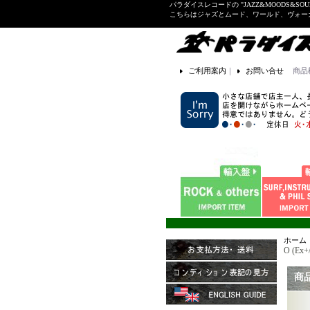
パラダイスレコードの "JAZZ&MOODS&SOU
こちらはジャズとムード、ワールド、ヴォ
ご利用案内
｜
お問い合せ
商品
ホーム
O (Ex+
商