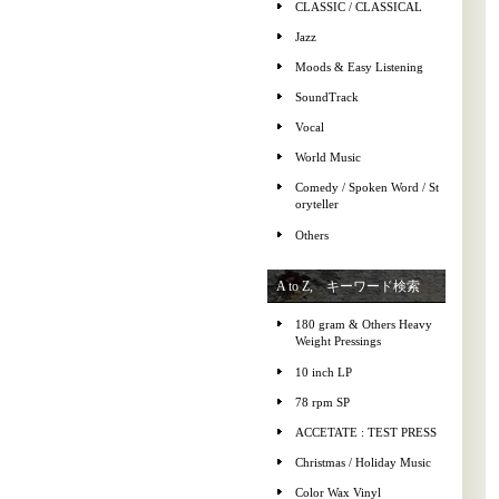
CLASSIC / CLASSICAL
Jazz
Moods & Easy Listening
SoundTrack
Vocal
World Music
Comedy / Spoken Word / St
oryteller
Others
A to Z, キーワード検索
180 gram & Others Heavy
Weight Pressings
10 inch LP
78 rpm SP
ACCETATE : TEST PRESS
Christmas / Holiday Music
Color Wax Vinyl