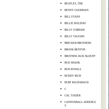
BEATLES, THE
BENNY GOODMAN
BILL EVANS
BILLIE HOLIDAY
BILLY COBHAM
BILLY VAUGHN
BRECKER BROTHERS
BROOK BENTON
BROTHER JACK McDUFF
BUD SHANK
BUD POWELL
BUDDY RICH
BURT BACHARACH
C
CAL TJADER
CANNONBALL ADDERLE
Y