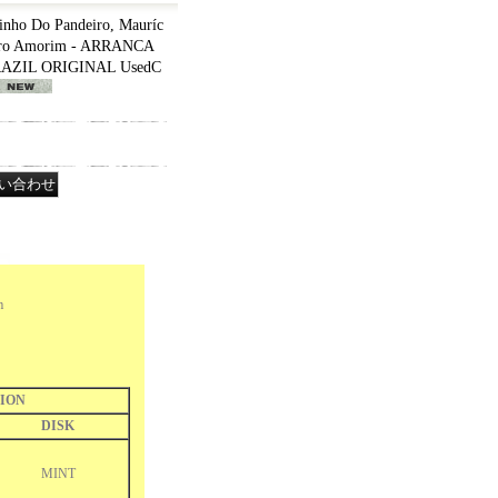
ho Do Pandeiro, Mauríc
Pedro Amorim - ARRANCA
RAZIL ORIGINAL UsedC
im
ION
DISK
MINT