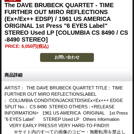
The DAVE BRUBECK QUARTET - TIME
FURTHER OUT MIRO REFLECTIONS
(Ex+/Ex++ EDSP) / 1961 US AMERICA
ORIGINAL 1st Press "6 EYES Label"
STEREO Used LP
[COLUMBIA CS 8490 / CS
-8490 STEREO]
PRICE
:
6,050円
(税込)
商品詳細
ARTIST : THE DAVE BRUBECK QUARTET TITLE : TIME
FURTHER OUT MIRO REFLECTIONSLABEL
: COLUMBIA CONDITIONJACKETDISKEx+Ex+++ EDGE
SPLIT No. : CS 8490 STEREO OTHERS : <RELEASE
INFORMATION> 1961 US AMERICA ORIGINAL 1st Press
"6 EYES Label" STEREP Used LP Others Information
VERY EARLY PRESS!!! VERY HARD-TO-FIND!!!!
※サイト内のすべての画像のコピー・無断転用を禁止し