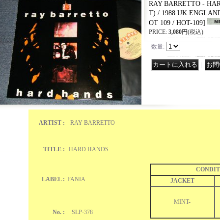
RAY BARRETTO - HAR
T) / 1988 UK ENGLAND
OT 109 / HOT-109
]
PRICE
:
3,080円
(税込)
数量
:
｜
ARTIST :
RAY BARRETTO
TITLE :
HARD HANDS
CONDIT
LABEL :
FANIA
JACKET
MINT-
No. :
SLP-378