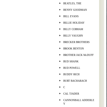
BEATLES, THE
BENNY GOODMAN
BILL EVANS
BILLIE HOLIDAY
BILLY COBHAM
BILLY VAUGHN
BRECKER BROTHERS
BROOK BENTON
BROTHER JACK McDUFF
BUD SHANK
BUD POWELL
BUDDY RICH
BURT BACHARACH
C
CAL TJADER
CANNONBALL ADDERLE
Y