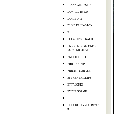
DIZZY GILLESPIE
DONALD BYRD
DORIS DAY
DUKE ELLINGTON
E
ELLA FITZGERALD
ENNIO MORRICONE & B
RUNO NICOLAI
ENOCH LIGHT
ERIC DOLPHY
ERROLL GARNER
ESTHER PHILLIPS
ETTA JONES
EYDIE GORME
F
FELA KUTI and AFRICA 7
0