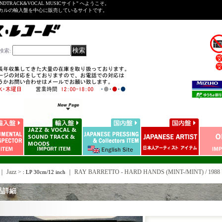
NDTRACK&VOCAL MUSICサイト" へようこそ。
ーカルの輸入盤を中心に販売しているサイトです。
検索
:
｜ Jazz >
｜
RAY BARRETTO - HARD HANDS (MINT-/MINT) / 1988
: LP 30cm/12 inch
品詳細