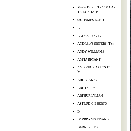
Music Tape: 8 TRACK CAR
TRIDGE TAPE
007 JAMES BOND
A
ANDRE PREVIN
ANDREWS SISTERS, The
ANDY WILLIAMS
ANITA BRYANT
ANTONIO CARLOS JOBI
M
ART BLAKEY
ART TATUM
ARTHUR LYMAN
ASTRUD GILBERTO
B
BARBRA STREISAND
BARNEY KESSEL