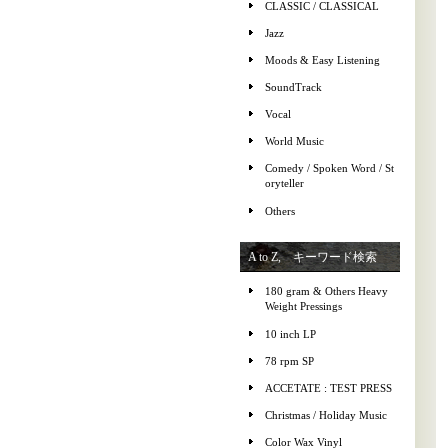
CLASSIC / CLASSICAL
Jazz
Moods & Easy Listening
SoundTrack
Vocal
World Music
Comedy / Spoken Word / St
oryteller
Others
A to Z, キーワード検索
180 gram & Others Heavy
Weight Pressings
10 inch LP
78 rpm SP
ACCETATE : TEST PRESS
Christmas / Holiday Music
Color Wax Vinyl