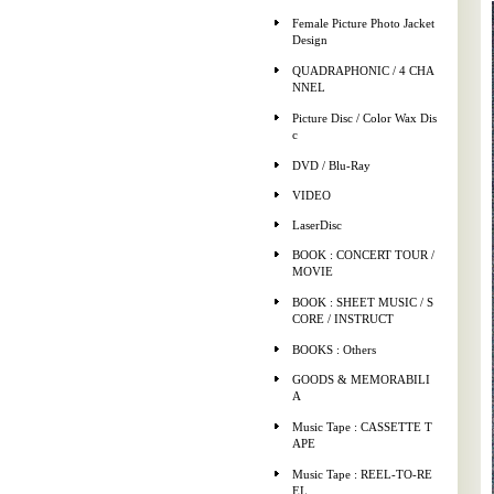
Female Picture Photo Jacket
Design
QUADRAPHONIC / 4 CHA
NNEL
Picture Disc / Color Wax Dis
c
DVD / Blu-Ray
VIDEO
LaserDisc
BOOK : CONCERT TOUR /
MOVIE
BOOK : SHEET MUSIC / S
CORE / INSTRUCT
BOOKS : Others
GOODS & MEMORABILI
A
Music Tape : CASSETTE T
APE
Music Tape : REEL-TO-RE
EL