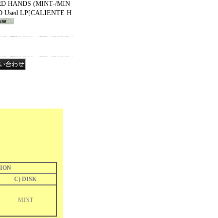
D HANDS (MINT-/MIN
 Used LP
[
CALIENTE H
ION
C) DISK
MINT