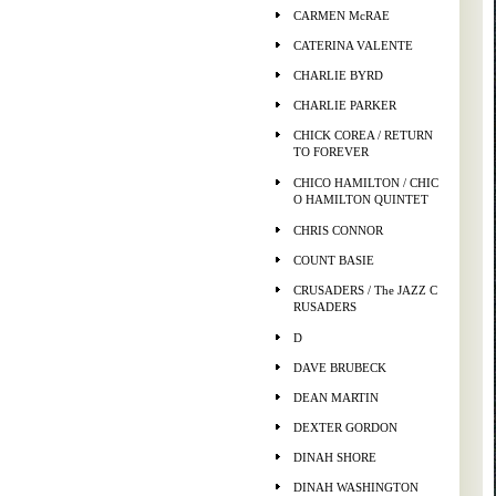
CARMEN McRAE
CATERINA VALENTE
CHARLIE BYRD
CHARLIE PARKER
CHICK COREA / RETURN
TO FOREVER
CHICO HAMILTON / CHIC
O HAMILTON QUINTET
CHRIS CONNOR
COUNT BASIE
CRUSADERS / The JAZZ C
RUSADERS
D
DAVE BRUBECK
DEAN MARTIN
DEXTER GORDON
DINAH SHORE
DINAH WASHINGTON