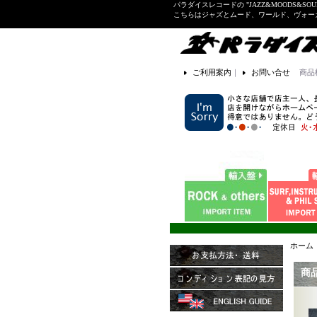
パラダイスレコードの "JAZZ&MOODS&SOU
こちらはジャズとムード、ワールド、ヴォ
ご利用案内
｜
お問い合せ
商品
ホーム
商