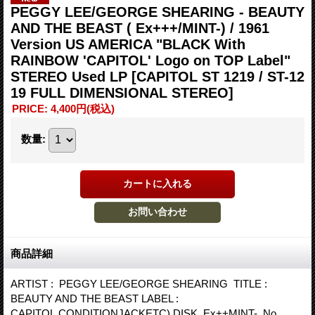
PEGGY LEE/GEORGE SHEARING - BEAUTY
AND THE BEAST ( Ex+++/MINT-) / 1961
Version US AMERICA "BLACK With
RAINBOW 'CAPITOL' Logo on TOP Label"
STEREO Used LP
[CAPITOL ST 1219 / ST-12
19 FULL DIMENSIONAL STEREO]
PRICE
:
4,400円
(税込)
数量
:
商品詳細
ARTIST : PEGGY LEE/GEORGE SHEARING TITLE :
BEAUTY AND THE BEAST LABEL :
CAPITOL CONDITIONJACKETC) DISK Ex++MINT- No.