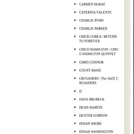
CARMEN McRAE
CATERINA VALENTE
CHARLIE BYRD
CHARLIE PARKER
CHICK COREA / RETURN
TO FOREVER
CHICO HAMILTON / CHIC
O HAMILTON QUINTET
CHRIS CONNOR
COUNT BASIE
CRUSADERS / The JAZZ C
RUSADERS
D
DAVE BRUBECK
DEAN MARTIN
DEXTER GORDON
DINAH SHORE
DINAH WASHINGTON