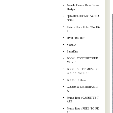
Female Picture Photo Jacket
Design
QUADRAPHONIC / 4 CHA
NNEL
Picture Disc / Color Wax Dis
c
DVD / Blu-Ray
VIDEO
LaserDisc
BOOK : CONCERT TOUR /
MOVIE
BOOK : SHEET MUSIC / S
CORE / INSTRUCT
BOOKS : Others
GOODS & MEMORABILI
A
Music Tape : CASSETTE T
APE
Music Tape : REEL-TO-RE
EL