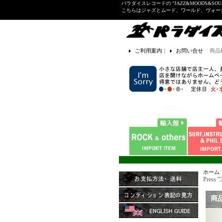
パラダイスレコードの "JAZZ&MOODS&SOU
こちらはジャズとムード、ワールド、ヴォ
ご利用案内
｜
お問い合せ
商品
ホーム
Press 
商