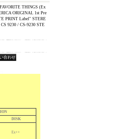
FAVORITE THINGS (Ex
ERICA ORIGINAL 1st Pre
TE PRINT Label" STERE
S 9230 / CS-9230 STE
ION
DISK
Ex++