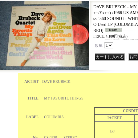
DAVE BRUBECK - MY 
++/Ex++) /1966 US AM
ss "360 SOUND in WHI
O Used LP
[
COLUMBIA C
REO
]
PRICE
:
4,180円
(税込)
数量
:
｜
ARTIST :
DAVE BRUBECK
TITLE :
MY FAVORITE THINGS
CONDIT
LABEL :
COLUMBIA
JACKET
Ex++
No. :
CS 9230 STEREO