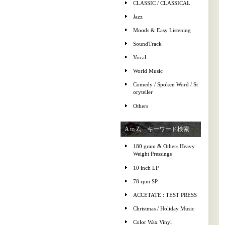
CLASSIC / CLASSICAL
Jazz
Moods & Easy Listening
SoundTrack
Vocal
World Music
Comedy / Spoken Word / St
oryteller
Others
A to Z, キーワード検索
180 gram & Others Heavy
Weight Pressings
10 inch LP
78 rpm SP
ACCETATE : TEST PRESS
Christmas / Holiday Music
Color Wax Vinyl