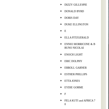
DIZZY GILLESPIE
DONALD BYRD
DORIS DAY
DUKE ELLINGTON
E
ELLA FITZGERALD
ENNIO MORRICONE & B
RUNO NICOLAI
ENOCH LIGHT
ERIC DOLPHY
ERROLL GARNER
ESTHER PHILLIPS
ETTA JONES
EYDIE GORME
F
FELA KUTI and AFRICA 7
0