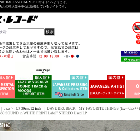
NDTRACK&VOCAL MUSICサイト" へようこそ。
ーカルの輸入盤を中心に販売しているサイトです。
検索
:
｜ Jazz >
｜
DAVE BRUBECK - MY FAVORITE THINGS (Ex++/Ex++) 
: LP 30cm/12 inch
"360 SOUND in WHITE PRINT Label" STEREO Used LP
品詳細