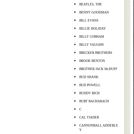
BEATLES, THE
BENNY GOODMAN
BILL EVANS
BILLIE HOLIDAY
BILLY COBHAM
BILLY VAUGHN
BRECKER BROTHERS
BROOK BENTON
BROTHER JACK McDUFF
BUD SHANK
BUD POWELL
BUDDY RICH
BURT BACHARACH
C
CAL TJADER
CANNONBALL ADDERLE
Y