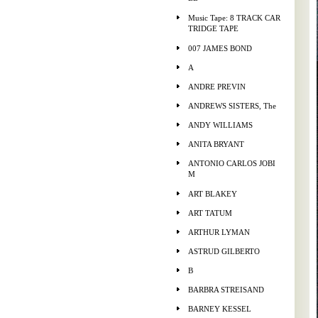
Music Tape: 8 TRACK CAR
TRIDGE TAPE
007 JAMES BOND
A
ANDRE PREVIN
ANDREWS SISTERS, The
ANDY WILLIAMS
ANITA BRYANT
ANTONIO CARLOS JOBI
M
ART BLAKEY
ART TATUM
ARTHUR LYMAN
ASTRUD GILBERTO
B
BARBRA STREISAND
BARNEY KESSEL