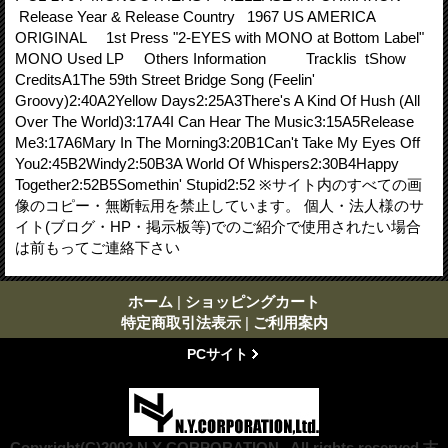
Release Year & Release Country 1967 US AMERICA
ORIGINAL 1st Press "2-EYES with MONO at Bottom Label"
MONO Used LP Others Information Tracklis tShow
CreditsA1The 59th Street Bridge Song (Feelin'
Groovy)2:40A2Yellow Days2:25A3There's A Kind Of Hush (All
Over The World)3:17A4I Can Hear The Music3:15A5Release
Me3:17A6Mary In The Morning3:20B1Can't Take My Eyes Off
You2:45B2Windy2:50B3A World Of Whispers2:30B4Happy
Together2:52B5Somethin' Stupid2:52 ※サイト内のすべての画
像のコピー・無断転用を禁止しています。 個人・法人様のサ
イト(ブログ・HP・掲示板等)でのご紹介で使用されたい場合
は前もってご連絡下さい
ホーム
|
ショッピングカート
特定商取引法表示
|
ご利用案内
PCサイト
Copyright(C)2002 N.Y CORPORATION . All rights reserved 古