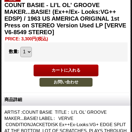
COUNT BASIE - LI'L OL' GROOVE
MAKER...BASIE! (Ex++/Ex- Looks:VG++
EDSP) / 1963 US AMERICA ORIGINAL 1st
Press on STEREO Version Used LP
[VERVE
V6-8549 STEREO]
PRICE
:
3,300円
(税込)
数量
:
商品詳細
ARTIST :COUNT BASIE TITLE : LI'L OL' GROOVE
MAKER...BASIE! LABEL : VERVE
CONDITIONJACKETDISK Ex++Ex-Looks:VG+ EDGE SPLIT
AT THE BOTTOM LOT OF SCRATCHES, PLAYS THROUGH