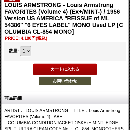
LOUIS ARMSTRONG - Louis Armstrong
FAVORITES (Volume 4) (Ex+/MINT-) / 1956
Version US AMERICA "REISSUE of ML
54386" "6 EYES LABEL" MONO Used LP
[C
OLUMBIA CL-854 MONO]
PRICE
:
4,180円
(税込)
数量
:
商品詳細
ARTIST : LOUIS ARMSTRONG TITLE : Louis Armstrong
FAVORITES (Volume 4) LABEL
: COLUMBIA CONDITIONJACKETDISKEx+ MINT- EDGE
SPLIT ULTRA CLEAN COPY No. : CL-854 MONOOTHERS