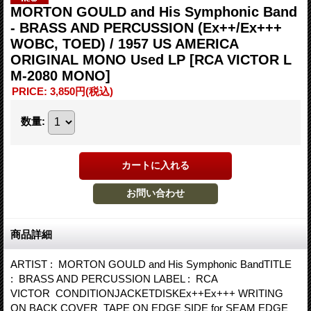
MORTON GOULD and His Symphonic Band
- BRASS AND PERCUSSION (Ex++/Ex+++
WOBC, TOED) / 1957 US AMERICA
ORIGINAL MONO Used LP
[RCA VICTOR L
M-2080 MONO]
PRICE
:
3,850円
(税込)
数量
:
商品詳細
ARTIST : MORTON GOULD and His Symphonic BandTITLE
: BRASS AND PERCUSSION LABEL : RCA
VICTOR CONDITIONJACKETDISKEx++Ex+++ WRITING
ON BACK COVER TAPE ON EDGE SIDE for SEAM EDGE