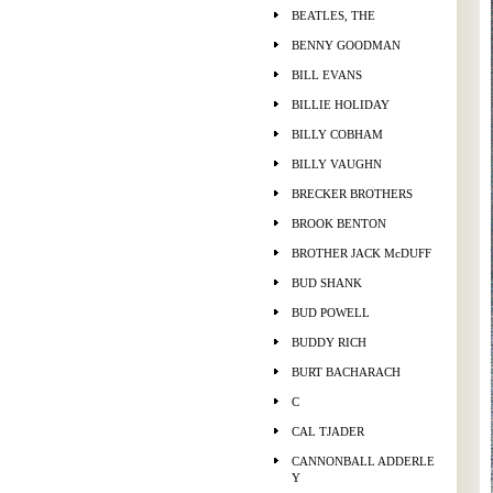
BEATLES, THE
BENNY GOODMAN
BILL EVANS
BILLIE HOLIDAY
BILLY COBHAM
BILLY VAUGHN
BRECKER BROTHERS
BROOK BENTON
BROTHER JACK McDUFF
BUD SHANK
BUD POWELL
BUDDY RICH
BURT BACHARACH
C
CAL TJADER
CANNONBALL ADDERLE
Y