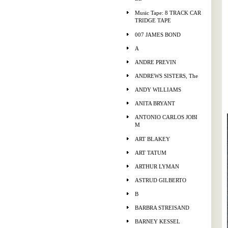
Music Tape: 8 TRACK CAR
TRIDGE TAPE
007 JAMES BOND
A
ANDRE PREVIN
ANDREWS SISTERS, The
ANDY WILLIAMS
ANITA BRYANT
ANTONIO CARLOS JOBI
M
ART BLAKEY
ART TATUM
ARTHUR LYMAN
ASTRUD GILBERTO
B
BARBRA STREISAND
BARNEY KESSEL