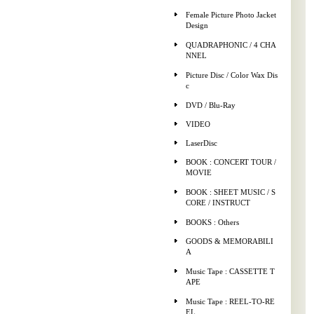
Female Picture Photo Jacket
Design
QUADRAPHONIC / 4 CHA
NNEL
Picture Disc / Color Wax Dis
c
DVD / Blu-Ray
VIDEO
LaserDisc
BOOK : CONCERT TOUR /
MOVIE
BOOK : SHEET MUSIC / S
CORE / INSTRUCT
BOOKS : Others
GOODS & MEMORABILI
A
Music Tape : CASSETTE T
APE
Music Tape : REEL-TO-RE
EL