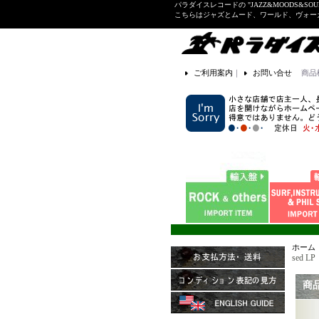
パラダイスレコードの "JAZZ&MOODS&SOU
こちらはジャズとムード、ワールド、ヴォ
ご利用案内
｜
お問い合せ
商品
ホーム
sed LP
商