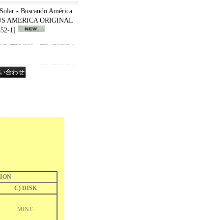
 Solar - Buscando América
4 US AMERICA ORIGINAL
52-1
]
ION
C) DISK
MINT-