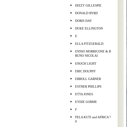
DIZZY GILLESPIE
DONALD BYRD
DORIS DAY
DUKE ELLINGTON
E
ELLA FITZGERALD
ENNIO MORRICONE & B
RUNO NICOLAI
ENOCH LIGHT
ERIC DOLPHY
ERROLL GARNER
ESTHER PHILLIPS
ETTA JONES
EYDIE GORME
F
FELA KUTI and AFRICA 7
0