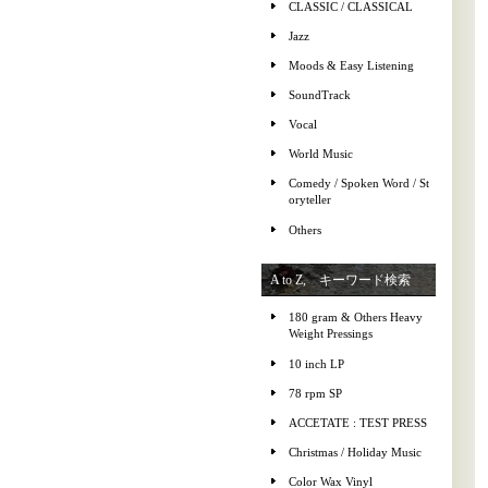
CLASSIC / CLASSICAL
Jazz
Moods & Easy Listening
SoundTrack
Vocal
World Music
Comedy / Spoken Word / St
oryteller
Others
A to Z, キーワード検索
180 gram & Others Heavy
Weight Pressings
10 inch LP
78 rpm SP
ACCETATE : TEST PRESS
Christmas / Holiday Music
Color Wax Vinyl