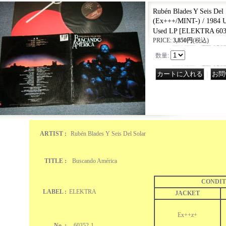
Rubén Blades Y Seis Del
(Ex+++/MINT-) / 198
Used LP
[
ELEKTRA 603
PRICE
:
3,850円
(税込)
数量
:
｜
ARTIST :
Rubén Blades Y Seis Del Solar
TITLE :
Buscando América
CONDIT
LABEL :
ELEKTRA
JACKET
Ex++z+
No. :
60352-1