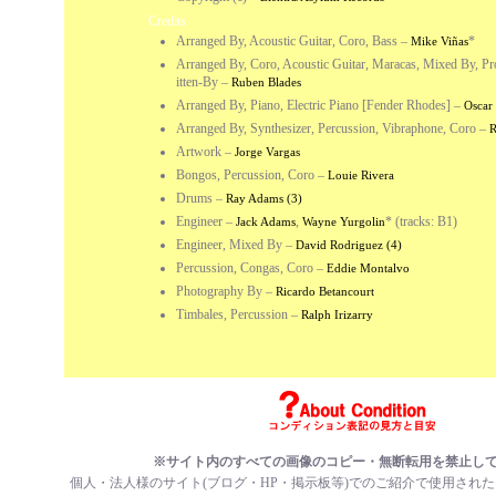
Credits
Arranged By, Acoustic Guitar, Coro, Bass
–
*
Mike Viñas
Arranged By, Coro, Acoustic Guitar, Maracas, Mixed By, Pr
itten-By
–
Ruben Blades
Arranged By, Piano, Electric Piano [Fender Rhodes]
–
Oscar
Arranged By, Synthesizer, Percussion, Vibraphone, Coro
–
R
Artwork
–
Jorge Vargas
Bongos, Percussion, Coro
–
Louie Rivera
Drums
–
Ray Adams (3)
Engineer
–
,
* (tracks: B1)
Jack Adams
Wayne Yurgolin
Engineer, Mixed By
–
David Rodriguez (4)
Percussion, Congas, Coro
–
Eddie Montalvo
Photography By
–
Ricardo Betancourt
Timbales, Percussion
–
Ralph Irizarry
※サイト内のすべての画像のコピー・無断転用を禁止し
個人・法人様のサイト(ブログ・HP・掲示板等)でのご紹介で使用され