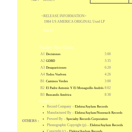
<RELEASE INFORMATION>
1984 US AMERICA ORIGINAL Used LP
SALSA
Tracklist
Show Credits
A1
5:00
Decisiones
A2
3:35
GDBD
A3
6:20
Desapariciones
A4
4:26
Todos Vuelven
B1
3:00
Caminos Verdes
B2
8:02
El Padre Antonio Y El Monaguillo Andrés
B3
8:38
Buscando América
Companies, etc.
Record Company
–
Elektra/Asylum Records
Manufactured By
–
Elektra/Asylum/Nonesuch Records
Pressed By
–
Specialty Records Corporation
OTHERS :
Phonographic Copyright (p)
–
Elektra/Asylum Records
Copyright (c)
–
Elektra/Asylum Records