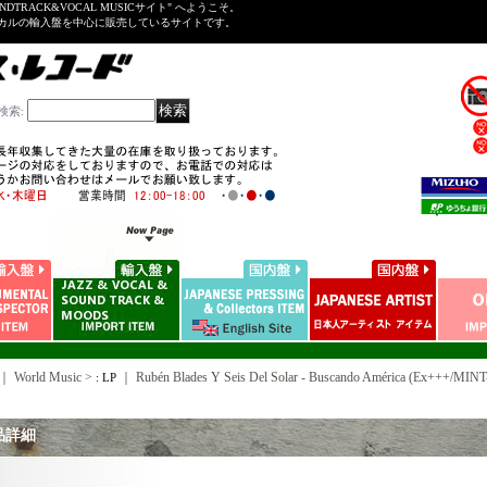
NDTRACK&VOCAL MUSICサイト" へようこそ。
ーカルの輸入盤を中心に販売しているサイトです。
検索
:
｜ World Music >
｜
Rubén Blades Y Seis Del Solar - Buscando América (Ex+++/M
: LP
品詳細