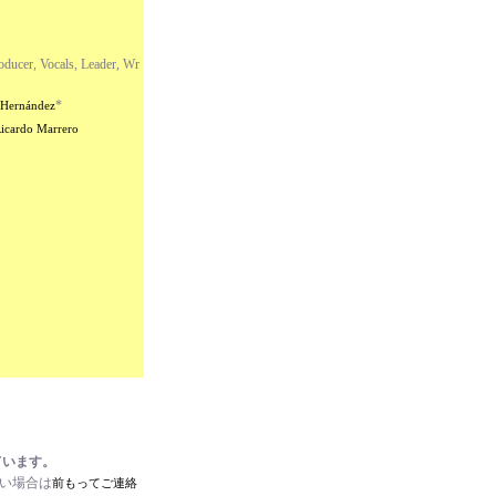
oducer, Vocals, Leader, Wr
*
 Hernández
icardo Marrero
ています。
たい場合は
前もってご連絡