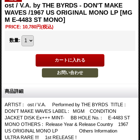
ost / V.A. by THE BYRDS - DON'T MAKE
WAVES /1967 US ORIGINAL MONO LP
[MG
M E-4483 ST MONO]
PRICE
:
10,780円
(税込)
数量
:
商品詳細
ARTIST : ost / V.A. Performed by THE BYRDS TITLE :
DON'T MAKE WAVES LABEL : MGM CONDITION
JACKET DISK Ex+++ MINT- BB HOLE No. : E-4483 ST
MONO OTHERS : Release Year & Release Country 1967
US ORIGINAL MONO LP Others Information
ULTRA RARE !!! 1st RELEASE !