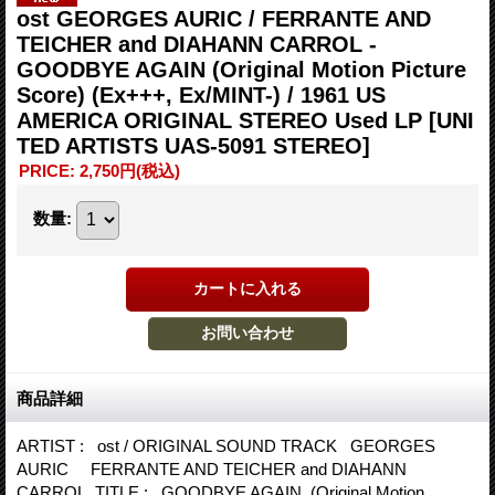
ost GEORGES AURIC / FERRANTE AND
TEICHER and DIAHANN CARROL -
GOODBYE AGAIN (Original Motion Picture
Score) (Ex+++, Ex/MINT-) / 1961 US
AMERICA ORIGINAL STEREO Used LP
[UNI
TED ARTISTS UAS-5091 STEREO]
PRICE
:
2,750円
(税込)
数量
:
商品詳細
ARTIST : ost / ORIGINAL SOUND TRACK GEORGES
AURIC FERRANTE AND TEICHER and DIAHANN
CARROL TITLE : GOODBYE AGAIN (Original Motion