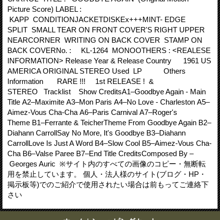
Picture Score) LABEL :
KAPP CONDITIONJACKETDISKEx+++MINT- EDGE
SPLIT SMALL TEAR ON FRONT COVER'S RIGHT UPPER
NEARCORNER WRITING ON BACK COVER STAMP ON
BACK COVERNo. : KL-1264 MONOOTHERS : <REALESE
INFORMATION> Release Year & Release Country 1961 US
AMERICA ORIGINAL STEREO Used LP Others
Information RARE !!! 1st RELEASE ! &
STEREO Tracklist Show CreditsA1–Goodbye Again - Main
Title A2–Maximite A3–Mon Paris A4–No Love - Charleston A5–
Aimez-Vous Cha-Cha A6–Paris Carnival A7–Roger's
Theme B1–Ferrante & TeicherTheme From Goodbye Again B2–
Diahann CarrollSay No More, It's Goodbye B3–Diahann
CarrollLove Is Just A Word B4–Slow Cool B5–Aimez-Vous Cha-
Cha B6–Valse Paree B7–End Title CreditsComposed By –
Georges Auric ※サイト内のすべての画像のコピー・無断転
用を禁止しています。 個人・法人様のサイト(ブログ・HP・
掲示板等)でのご紹介で使用されたい場合は前もってご連絡下
さい