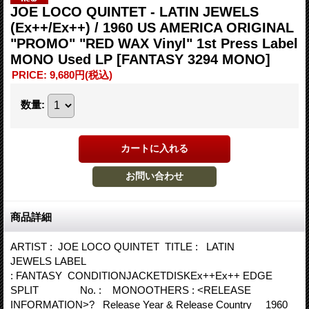
JOE LOCO QUINTET - LATIN JEWELS
(Ex++/Ex++) / 1960 US AMERICA ORIGINAL
"PROMO" "RED WAX Vinyl" 1st Press Label
MONO Used LP
[FANTASY 3294 MONO]
PRICE
:
9,680円
(税込)
数量
:
商品詳細
ARTIST : JOE LOCO QUINTET TITLE : LATIN
JEWELS LABEL
: FANTASY CONDITIONJACKETDISKEx++Ex++ EDGE
SPLIT No. : MONOOTHERS : <RELEASE
INFORMATION>? Release Year & Release Country 1960