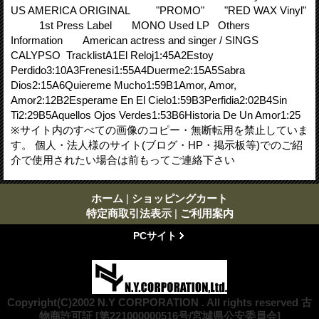
US AMERICA ORIGINAL "PROMO" "RED WAX Vinyl"
1st Press Label MONO Used LP Others
Information American actress and singer / SINGS
CALYPSO TracklistA1El Reloj1:45A2Estoy
Perdido3:10A3Frenesi1:55A4Duerme2:15A5Sabra
Dios2:15A6Quiereme Mucho1:59B1Amor, Amor,
Amor2:12B2Esperame En El Cielo1:59B3Perfidia2:02B4Sin
Ti2:29B5Aquellos Ojos Verdes1:53B6Historia De Un Amor1:25
※サイト内のすべての画像のコピー・無断転用を禁止していま
す。 個人・法人様のサイト(ブログ・HP・掲示板等)でのご紹
介で使用されたい場合は前もってご連絡下さい
ホーム
|
ショッピングカート
特定商取引法表示
|
ご利用案内
PCサイト
Copyright(C)2002 N.Y CORPORATION . All rights reserved 古
物商許可証 [第221000000516号/宮城県公安委員会]