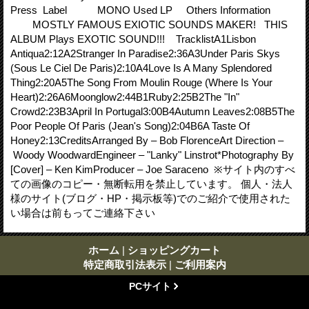
Press Label MONO Used LP Others Information
MOSTLY FAMOUS EXIOTIC SOUNDS MAKER! THIS
ALBUM Plays EXOTIC SOUND!!! TracklistA1Lisbon
Antiqua2:12A2Stranger In Paradise2:36A3Under Paris Skys
(Sous Le Ciel De Paris)2:10A4Love Is A Many Splendored
Thing2:20A5The Song From Moulin Rouge (Where Is Your
Heart)2:26A6Moonglow2:44B1Ruby2:25B2The "In"
Crowd2:23B3April In Portugal3:00B4Autumn Leaves2:08B5The
Poor People Of Paris (Jean's Song)2:04B6A Taste Of
Honey2:13CreditsArranged By – Bob FlorenceArt Direction –
Woody WoodwardEngineer – "Lanky" Linstrot*Photography By
[Cover] – Ken KimProducer – Joe Saraceno ※サイト内のすべ
ての画像のコピー・無断転用を禁止しています。 個人・法人
様のサイト(ブログ・HP・掲示板等)でのご紹介で使用された
い場合は前もってご連絡下さい
ホーム
|
ショッピングカート
特定商取引法表示
|
ご利用案内
PCサイト