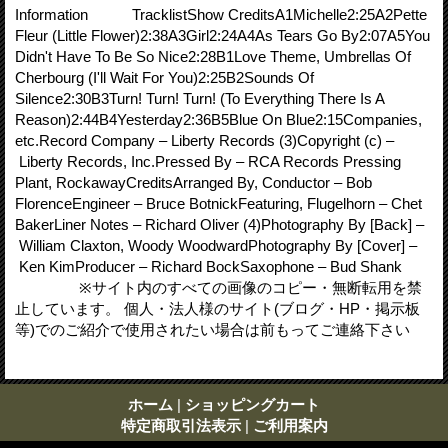
Information TracklistShow CreditsA1Michelle2:25A2Pette
Fleur (Little Flower)2:38A3Girl2:24A4As Tears Go By2:07A5You
Didn't Have To Be So Nice2:28B1Love Theme, Umbrellas Of
Cherbourg (I'll Wait For You)2:25B2Sounds Of
Silence2:30B3Turn! Turn! Turn! (To Everything There Is A
Reason)2:44B4Yesterday2:36B5Blue On Blue2:15Companies,
etc.Record Company – Liberty Records (3)Copyright (c) –
Liberty Records, Inc.Pressed By – RCA Records Pressing
Plant, RockawayCreditsArranged By, Conductor – Bob
FlorenceEngineer – Bruce BotnickFeaturing, Flugelhorn – Chet
BakerLiner Notes – Richard Oliver (4)Photography By [Back] –
William Claxton, Woody WoodwardPhotography By [Cover] –
Ken KimProducer – Richard BockSaxophone – Bud Shank
※サイト内のすべての画像のコピー・無断転用を禁
止しています。 個人・法人様のサイト(ブログ・HP・掲示板
等)でのご紹介で使用されたい場合は前もってご連絡下さい
ホーム
|
ショッピングカート
特定商取引法表示
|
ご利用案内