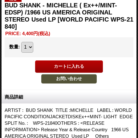
BUD SHANK - MICHELLE ( Ex++/MINT-
EDSP) /1966 US AMERICA ORIGINAL
STEREO Used LP
[WORLD PACIFIC WPS-21
840]
PRICE
:
4,400円
(税込)
数量
:
商品詳細
ARTIST : BUD SHANK TITLE :MICHELLE LABEL : WORLD
PACIFIC CONDITIONJACKETDISKEx++MINT- LIGHT EDGE
SPLIT No. : WPS-21840OTHERS : <RELEASE
INFORMATION> Release Year & Release Country 1966 US
AMERICA ORIGINAL STEREO Used LP Others