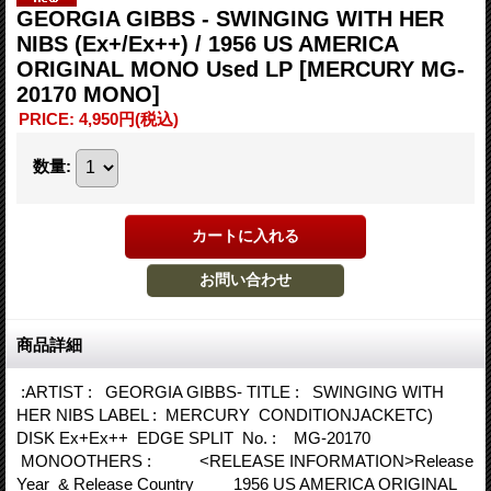
GEORGIA GIBBS - SWINGING WITH HER
NIBS (Ex+/Ex++) / 1956 US AMERICA
ORIGINAL MONO Used LP
[MERCURY MG-
20170 MONO]
PRICE
:
4,950円
(税込)
数量
:
商品詳細
:ARTIST : GEORGIA GIBBS- TITLE : SWINGING WITH
HER NIBS LABEL : MERCURY CONDITIONJACKETC)
DISK Ex+Ex++ EDGE SPLIT No. : MG-20170
MONOOTHERS : <RELEASE INFORMATION>Release
Year & Release Country 1956 US AMERICA ORIGINAL