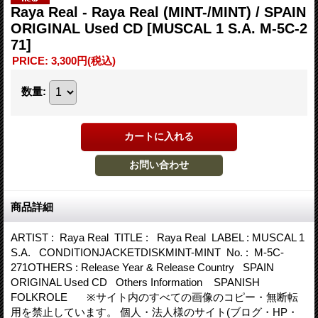
Raya Real - Raya Real (MINT-/MINT) / SPAIN
ORIGINAL Used CD
[MUSCAL 1 S.A. M-5C-2
71]
PRICE
:
3,300円
(税込)
数量
:
商品詳細
ARTIST : Raya Real TITLE : Raya Real LABEL : MUSCAL 1
S.A. CONDITIONJACKETDISKMINT-MINT No. : M-5C-
271OTHERS : Release Year & Release Country SPAIN
ORIGINAL Used CD Others Information SPANISH
FOLKROLE ※サイト内のすべての画像のコピー・無断転
用を禁止しています。 個人・法人様のサイト(ブログ・HP・