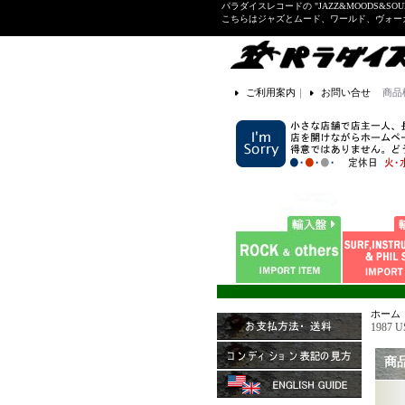
パラダイスレコードの "JAZZ&MOODS&SOU
こちらはジャズとムード、ワールド、ヴォ
ご利用案内
｜
お問い合せ
商品
ホーム
1987 
商