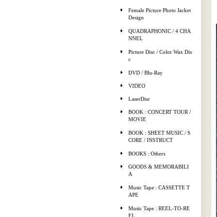
Female Picture Photo Jacket
Design
QUADRAPHONIC / 4 CHA
NNEL
Picture Disc / Color Wax Dis
c
DVD / Blu-Ray
VIDEO
LaserDisc
BOOK : CONCERT TOUR /
MOVIE
BOOK : SHEET MUSIC / S
CORE / INSTRUCT
BOOKS : Others
GOODS & MEMORABILI
A
Music Tape : CASSETTE T
APE
Music Tape : REEL-TO-RE
EL