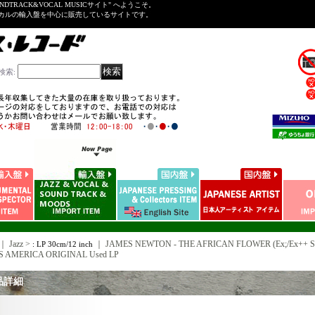
NDTRACK&VOCAL MUSICサイト" へようこそ。
ーカルの輸入盤を中心に販売しているサイトです。
検索
:
｜ Jazz >
｜
JAMES NEWTON - THE AFRICAN FLOWER (Ex;/Ex++ S
: LP 30cm/12 inch
US AMERICA ORIGINAL Used LP
品詳細