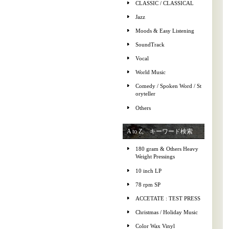
CLASSIC / CLASSICAL
Jazz
Moods & Easy Listening
SoundTrack
Vocal
World Music
Comedy / Spoken Word / St
oryteller
Others
A to Z, キーワード検索
180 gram & Others Heavy
Weight Pressings
10 inch LP
78 rpm SP
ACCETATE : TEST PRESS
Christmas / Holiday Music
Color Wax Vinyl