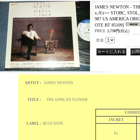
JAMES NEWTON - TH
x;/Ex++ STOBC, STOL
987 US AMERICA ORIG
OTE BT 85109
]
PRICE
:
2,750円
(税込)
数量
:
｜
ARTIST :
JAMES NEWTON
TITLE :
THE AFRICAN FLOWER
CONDIT
JACKET
LABEL :
BLUE NOTE
Ex