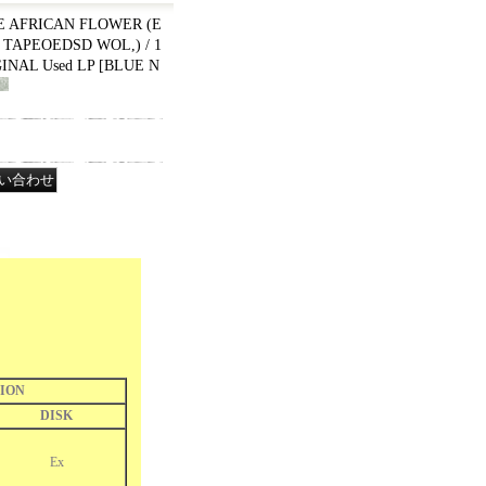
E AFRICAN FLOWER (E
, TAPEOEDSD WOL,) / 1
INAL Used LP
[
BLUE N
ION
DISK
Ex