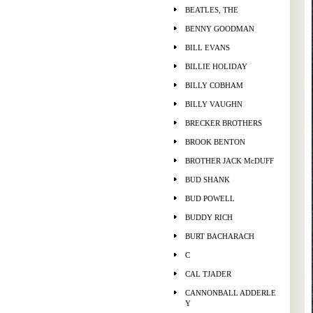
BEATLES, THE
BENNY GOODMAN
BILL EVANS
BILLIE HOLIDAY
BILLY COBHAM
BILLY VAUGHN
BRECKER BROTHERS
BROOK BENTON
BROTHER JACK McDUFF
BUD SHANK
BUD POWELL
BUDDY RICH
BURT BACHARACH
C
CAL TJADER
CANNONBALL ADDERLE
Y