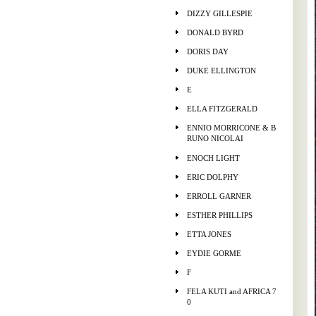
DIZZY GILLESPIE
DONALD BYRD
DORIS DAY
DUKE ELLINGTON
E
ELLA FITZGERALD
ENNIO MORRICONE & B
RUNO NICOLAI
ENOCH LIGHT
ERIC DOLPHY
ERROLL GARNER
ESTHER PHILLIPS
ETTA JONES
EYDIE GORME
F
FELA KUTI and AFRICA 7
0