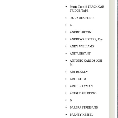
Music Tape: 8 TRACK CAR
TRIDGE TAPE
007 JAMES BOND
A
ANDRE PREVIN
ANDREWS SISTERS, The
ANDY WILLIAMS
ANITA BRYANT
ANTONIO CARLOS JOBI
M
ART BLAKEY
ART TATUM
ARTHUR LYMAN
ASTRUD GILBERTO
B
BARBRA STREISAND
BARNEY KESSEL