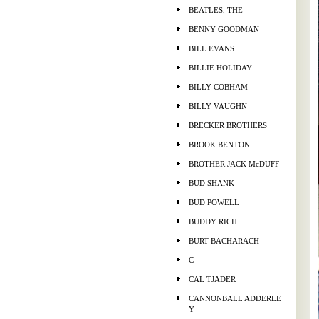
BEATLES, THE
BENNY GOODMAN
BILL EVANS
BILLIE HOLIDAY
BILLY COBHAM
BILLY VAUGHN
BRECKER BROTHERS
BROOK BENTON
BROTHER JACK McDUFF
BUD SHANK
BUD POWELL
BUDDY RICH
BURT BACHARACH
C
CAL TJADER
CANNONBALL ADDERLE
Y