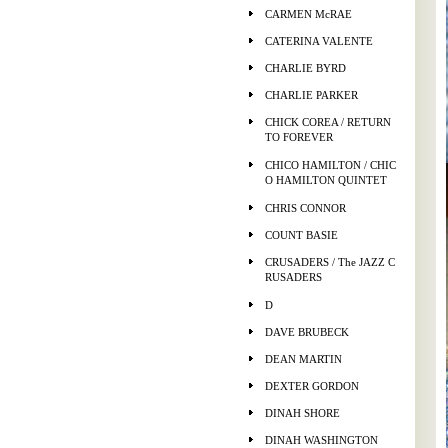
CARMEN McRAE
CATERINA VALENTE
CHARLIE BYRD
CHARLIE PARKER
CHICK COREA / RETURN
TO FOREVER
CHICO HAMILTON / CHIC
O HAMILTON QUINTET
CHRIS CONNOR
COUNT BASIE
CRUSADERS / The JAZZ C
RUSADERS
D
DAVE BRUBECK
DEAN MARTIN
DEXTER GORDON
DINAH SHORE
DINAH WASHINGTON