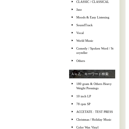
CLASSIC / CLASSICAL
Jazz
Moods & Easy Listening
SoundTrack
Vocal
World Music
Comedy / Spoken Word / St
oryteller
Others
A to Z, キーワード検索
180 gram & Others Heavy
Weight Pressings
10 inch LP
78 rpm SP
ACCETATE : TEST PRESS
Christmas / Holiday Music
Color Wax Vinyl