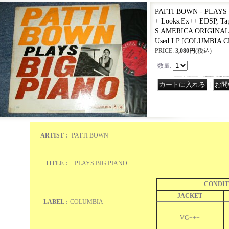
PATTI BOWN - PLAYS 
+ Looks:Ex++ EDSP, Ta
S AMERICA ORIGINAL 
Used LP
[
COLUMBIA C
PRICE
:
3,080円
(税込)
数量
:
｜
ARTIST :
PATTI BOWN
TITLE :
PLAYS BIG PIANO
CONDIT
JACKET
LABEL :
COLUMBIA
VG+++