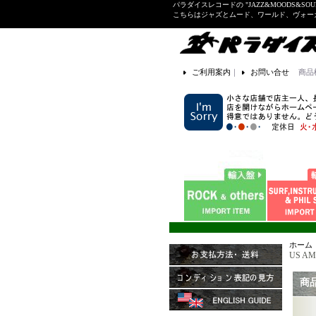
パラダイスレコードの "JAZZ&MOODS&SOU
こちらはジャズとムード、ワールド、ヴォ
ご利用案内
｜
お問い合せ
商品
ホーム
US AME
商