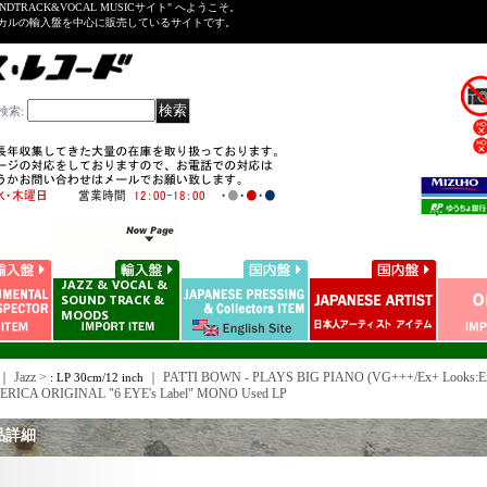
NDTRACK&VOCAL MUSICサイト" へようこそ。
ーカルの輸入盤を中心に販売しているサイトです。
検索
:
｜ Jazz >
｜
PATTI BOWN - PLAYS BIG PIANO (VG+++/Ex+ Looks:Ex+
: LP 30cm/12 inch
RICA ORIGINAL "6 EYE's Label" MONO Used LP
品詳細