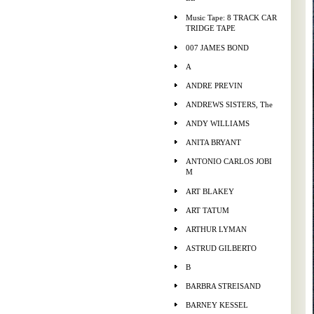
Music Tape: 8 TRACK CAR
TRIDGE TAPE
007 JAMES BOND
A
ANDRE PREVIN
ANDREWS SISTERS, The
ANDY WILLIAMS
ANITA BRYANT
ANTONIO CARLOS JOBI
M
ART BLAKEY
ART TATUM
ARTHUR LYMAN
ASTRUD GILBERTO
B
BARBRA STREISAND
BARNEY KESSEL