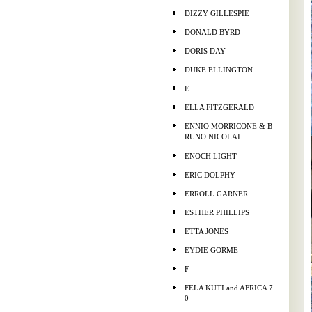
DIZZY GILLESPIE
DONALD BYRD
DORIS DAY
DUKE ELLINGTON
E
ELLA FITZGERALD
ENNIO MORRICONE & B
RUNO NICOLAI
ENOCH LIGHT
ERIC DOLPHY
ERROLL GARNER
ESTHER PHILLIPS
ETTA JONES
EYDIE GORME
F
FELA KUTI and AFRICA 7
0