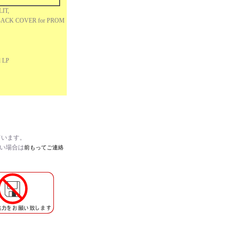
LIT,
BACK COVER for PROM
,
d LP
ています。
たい場合は
前もってご連絡