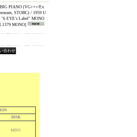
BIG PIANO (VG+++/Ex
peseam, STOBC) / 1959 U
"6 EYE's Label" MONO
L1379 MONO
]
ION
DISK
MINT-