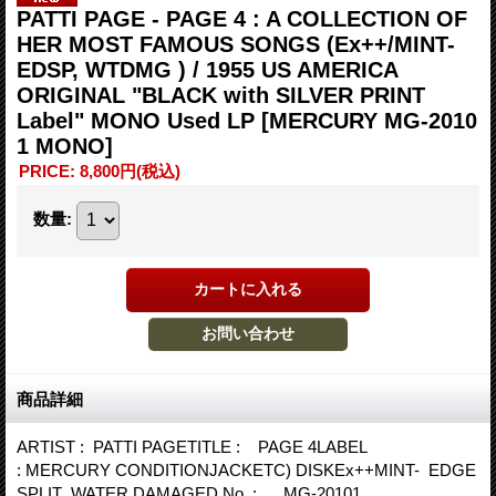
PATTI PAGE - PAGE 4 : A COLLECTION OF
HER MOST FAMOUS SONGS (Ex++/MINT-
EDSP, WTDMG ) / 1955 US AMERICA
ORIGINAL "BLACK with SILVER PRINT
Label" MONO Used LP
[MERCURY MG-2010
1 MONO]
PRICE
:
8,800円
(税込)
数量
:
商品詳細
ARTIST : PATTI PAGETITLE : PAGE 4LABEL
: MERCURY CONDITIONJACKETC) DISKEx++MINT- EDGE
SPLIT WATER DAMAGED No. : MG-20101