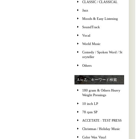
CLASSIC / CLASSICAL
Jazz
Moods & Easy Listening
SoundTrack
Vocal
World Music
Comedy / Spoken Word / St
oryteller
Others
A to Z, キーワード検索
180 gram & Others Heavy
Weight Pressings
10 inch LP
78 rpm SP
ACCETATE : TEST PRESS
Christmas / Holiday Music
Color Wax Vinyl