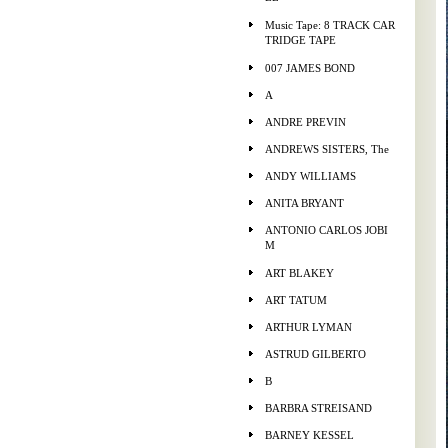
Music Tape: 8 TRACK CAR
TRIDGE TAPE
007 JAMES BOND
A
ANDRE PREVIN
ANDREWS SISTERS, The
ANDY WILLIAMS
ANITA BRYANT
ANTONIO CARLOS JOBI
M
ART BLAKEY
ART TATUM
ARTHUR LYMAN
ASTRUD GILBERTO
B
BARBRA STREISAND
BARNEY KESSEL