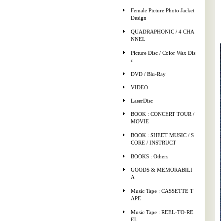
Female Picture Photo Jacket
Design
QUADRAPHONIC / 4 CHA
NNEL
Picture Disc / Color Wax Dis
c
DVD / Blu-Ray
VIDEO
LaserDisc
BOOK : CONCERT TOUR /
MOVIE
BOOK : SHEET MUSIC / S
CORE / INSTRUCT
BOOKS : Others
GOODS & MEMORABILI
A
Music Tape : CASSETTE T
APE
Music Tape : REEL-TO-RE
EL