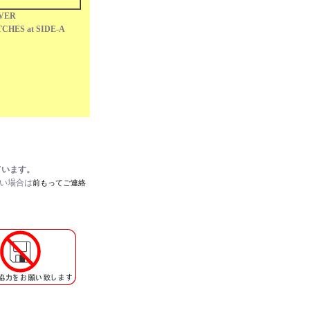
OVER
CHES at SIDE-A
ています。
たい場合は
前もってご連絡