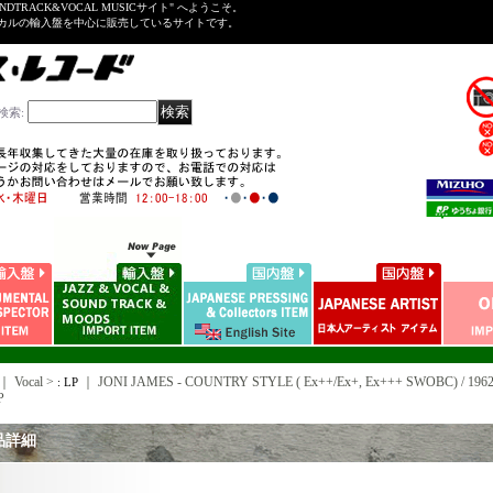
NDTRACK&VOCAL MUSICサイト" へようこそ。
ーカルの輸入盤を中心に販売しているサイトです。
検索
:
｜ Vocal >
｜
JONI JAMES - COUNTRY STYLE ( Ex++/Ex+, Ex+++ SWOBC) / 1
: LP
P
品詳細