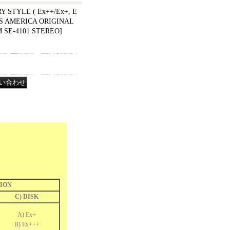
Y STYLE ( Ex++/Ex+, E
US AMERICA ORIGINAL
 SE-4101 STEREO
]
ION
C) DISK
A) Ex+
B) Ex+++