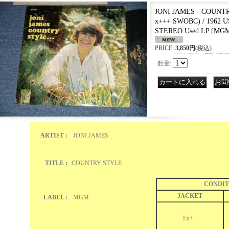
JONI JAMES - COUNTR
x+++ SWOBC) / 1962 
STEREO Used LP
[
MGM
PRICE
:
3,850円
(税込)
数量
:
｜
ARTIST :
JONI JAMES
TITLE :
COUNTRY STYLE
CONDIT
JACKET
LABEL :
MGM
Ex++