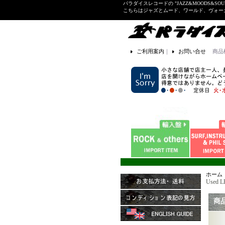
パラダイスレコードの "JAZZ&MOODS&SOU
こちらはジャズとムード、ワールド、ヴォ
ご利用案内
｜
お問い合せ
商品
ホーム
Used L
商