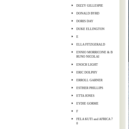
DIZZY GILLESPIE
DONALD BYRD
DORIS DAY
DUKE ELLINGTON
E
ELLA FITZGERALD
ENNIO MORRICONE & B
RUNO NICOLAI
ENOCH LIGHT
ERIC DOLPHY
ERROLL GARNER
ESTHER PHILLIPS
ETTA JONES
EYDIE GORME
F
FELA KUTI and AFRICA 7
0