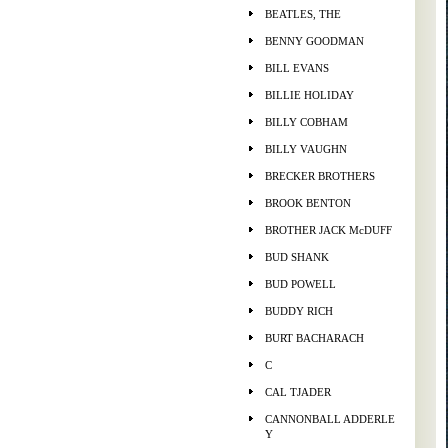
BEATLES, THE
BENNY GOODMAN
BILL EVANS
BILLIE HOLIDAY
BILLY COBHAM
BILLY VAUGHN
BRECKER BROTHERS
BROOK BENTON
BROTHER JACK McDUFF
BUD SHANK
BUD POWELL
BUDDY RICH
BURT BACHARACH
C
CAL TJADER
CANNONBALL ADDERLE
Y