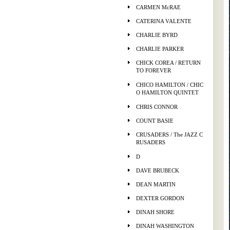
CARMEN McRAE
CATERINA VALENTE
CHARLIE BYRD
CHARLIE PARKER
CHICK COREA / RETURN
TO FOREVER
CHICO HAMILTON / CHIC
O HAMILTON QUINTET
CHRIS CONNOR
COUNT BASIE
CRUSADERS / The JAZZ C
RUSADERS
D
DAVE BRUBECK
DEAN MARTIN
DEXTER GORDON
DINAH SHORE
DINAH WASHINGTON