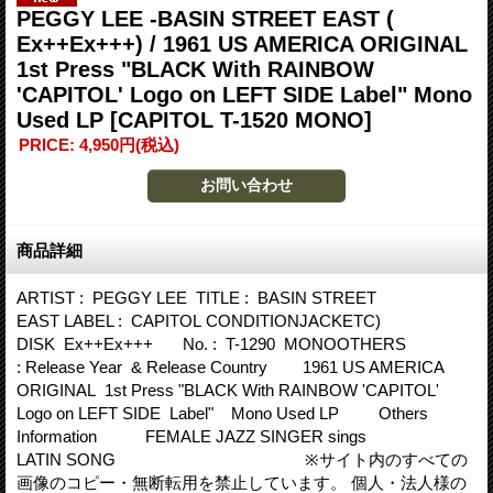
PEGGY LEE -BASIN STREET EAST (
Ex++Ex+++) / 1961 US AMERICA ORIGINAL
1st Press "BLACK With RAINBOW
'CAPITOL' Logo on LEFT SIDE Label" Mono
Used LP
[CAPITOL T-1520 MONO]
PRICE
:
4,950円
(税込)
商品詳細
ARTIST : PEGGY LEE TITLE : BASIN STREET
EAST LABEL : CAPITOL CONDITIONJACKETC)
DISK Ex++Ex+++ No. : T-1290 MONOOTHERS
: Release Year & Release Country 1961 US AMERICA
ORIGINAL 1st Press "BLACK With RAINBOW 'CAPITOL'
Logo on LEFT SIDE Label" Mono Used LP Others
Information FEMALE JAZZ SINGER sings
LATIN SONG ※サイト内のすべての
画像のコピー・無断転用を禁止しています。 個人・法人様の