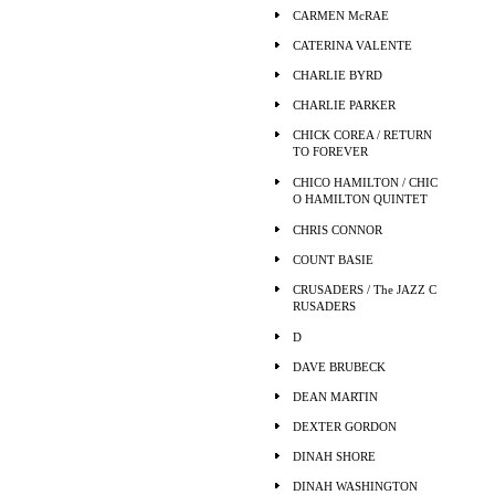
CARMEN McRAE
CATERINA VALENTE
CHARLIE BYRD
CHARLIE PARKER
CHICK COREA / RETURN
TO FOREVER
CHICO HAMILTON / CHIC
O HAMILTON QUINTET
CHRIS CONNOR
COUNT BASIE
CRUSADERS / The JAZZ C
RUSADERS
D
DAVE BRUBECK
DEAN MARTIN
DEXTER GORDON
DINAH SHORE
DINAH WASHINGTON