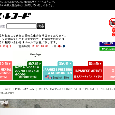
NDTRACK&VOCAL MUSICサイト" へようこそ。
ーカルの輸入盤を中心に販売しているサイトです。
検索
:
｜ Jazz >
｜
MILES DAVIS - COOKIN' AT THE PLUGGED NICKEL / US R
: LP 30cm/12 inch
ut-Of-Print
品詳細