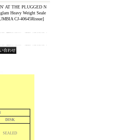
IN' AT THE PLUGGED N
 glam Heavy Weight Seale
MBIA CJ-40645Rissue
]
N
DISK
SEALED