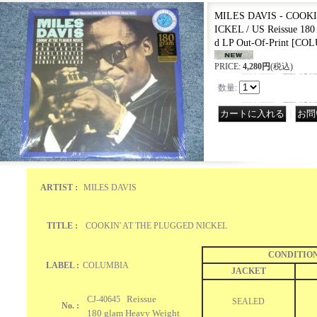
MILES DAVIS - COOK
ICKEL / US Reissue 180
d LP Out-Of-Print
[
COLU
PRICE
:
4,280円
(税込)
数量
:
｜
ARTIST :
MILES DAVIS
TITLE :
COOKIN' AT THE PLUGGED NICKEL
CONDITIO
LABEL :
COLUMBIA
JACKET
Reissue
CJ-40645
SEALED
No. :
180 glam Heavy Weight