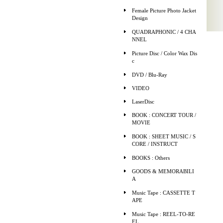
Female Picture Photo Jacket
Design
QUADRAPHONIC / 4 CHA
NNEL
Picture Disc / Color Wax Dis
c
DVD / Blu-Ray
VIDEO
LaserDisc
BOOK : CONCERT TOUR /
MOVIE
BOOK : SHEET MUSIC / S
CORE / INSTRUCT
BOOKS : Others
GOODS & MEMORABILI
A
Music Tape : CASSETTE T
APE
Music Tape : REEL-TO-RE
EL