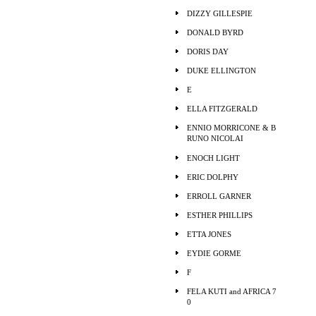
DIZZY GILLESPIE
DONALD BYRD
DORIS DAY
DUKE ELLINGTON
E
ELLA FITZGERALD
ENNIO MORRICONE & B
RUNO NICOLAI
ENOCH LIGHT
ERIC DOLPHY
ERROLL GARNER
ESTHER PHILLIPS
ETTA JONES
EYDIE GORME
F
FELA KUTI and AFRICA 7
0