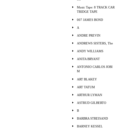
Music Tape: 8 TRACK CAR
TRIDGE TAPE
007 JAMES BOND
A
ANDRE PREVIN
ANDREWS SISTERS, The
ANDY WILLIAMS
ANITA BRYANT
ANTONIO CARLOS JOBI
M
ART BLAKEY
ART TATUM
ARTHUR LYMAN
ASTRUD GILBERTO
B
BARBRA STREISAND
BARNEY KESSEL