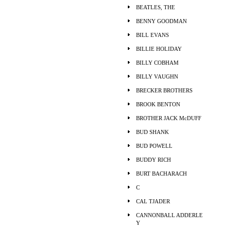
BEATLES, THE
BENNY GOODMAN
BILL EVANS
BILLIE HOLIDAY
BILLY COBHAM
BILLY VAUGHN
BRECKER BROTHERS
BROOK BENTON
BROTHER JACK McDUFF
BUD SHANK
BUD POWELL
BUDDY RICH
BURT BACHARACH
C
CAL TJADER
CANNONBALL ADDERLE
Y