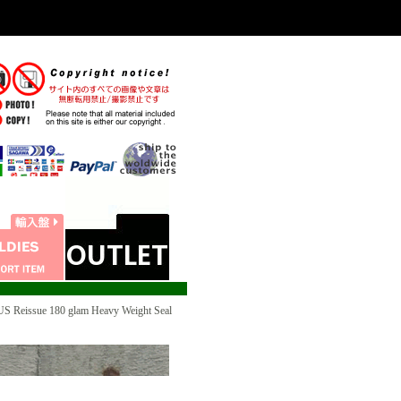
eissue 180 glam Heavy Weight Seal