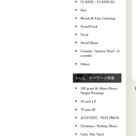
CLASSIC / CLASSICAL
Jazz
Moods & Easy Listening
SoundTrack
Vocal
World Music
Comedy / Spoken Word / St
oryteller
Others
A to Z, キーワード検索
180 gram & Others Heavy
Weight Pressings
10 inch LP
78 rpm SP
ACCETATE : TEST PRESS
Christmas / Holiday Music
Color Wax Vinyl