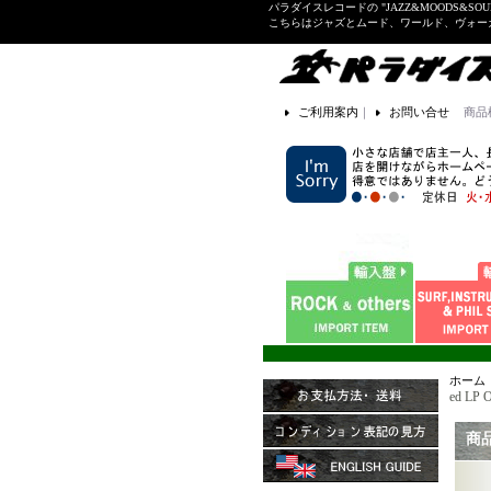
パラダイスレコードの "JAZZ&MOODS&SOU
こちらはジャズとムード、ワールド、ヴォ
ご利用案内
｜
お問い合せ
商品
ホーム
ed LP O
商