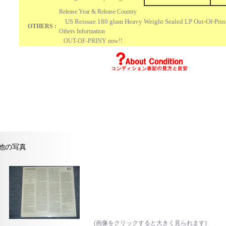
Release Year & Release Country
US Reissue 180 glam Heavy Weight Sealed LP Out-Of-Prin
OTHERS :
Others Information
OUT-OF-PRINY now!!
他の写真
(画像をクリックすると大きく見られます)