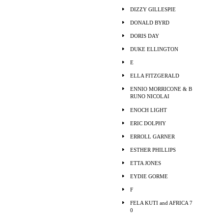
DIZZY GILLESPIE
DONALD BYRD
DORIS DAY
DUKE ELLINGTON
E
ELLA FITZGERALD
ENNIO MORRICONE & B
RUNO NICOLAI
ENOCH LIGHT
ERIC DOLPHY
ERROLL GARNER
ESTHER PHILLIPS
ETTA JONES
EYDIE GORME
F
FELA KUTI and AFRICA 7
0