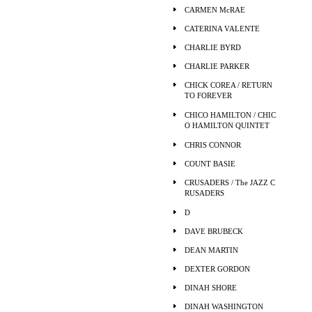
CARMEN McRAE
CATERINA VALENTE
CHARLIE BYRD
CHARLIE PARKER
CHICK COREA / RETURN
TO FOREVER
CHICO HAMILTON / CHIC
O HAMILTON QUINTET
CHRIS CONNOR
COUNT BASIE
CRUSADERS / The JAZZ C
RUSADERS
D
DAVE BRUBECK
DEAN MARTIN
DEXTER GORDON
DINAH SHORE
DINAH WASHINGTON