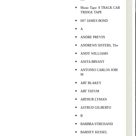
Music Tape: 8 TRACK CAR
TRIDGE TAPE
007 JAMES BOND
A
ANDRE PREVIN
ANDREWS SISTERS, The
ANDY WILLIAMS
ANITA BRYANT
ANTONIO CARLOS JOBI
M
ART BLAKEY
ART TATUM
ARTHUR LYMAN
ASTRUD GILBERTO
B
BARBRA STREISAND
BARNEY KESSEL