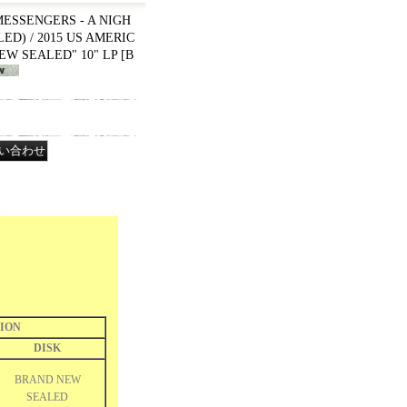
MESSENGERS - A NIGH
ED) / 2015 US AMERIC
EW SEALED" 10" LP
[
B
ION
DISK
BRAND NEW
SEALED