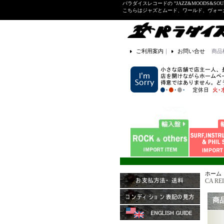
パラダイスレコードの "JAZZ&MOODS&SOU
こちらはジャズとムード、ワールド、ヴォ
ご利用案内
｜
お問い合せ
商品
ホーム
CA RE
商