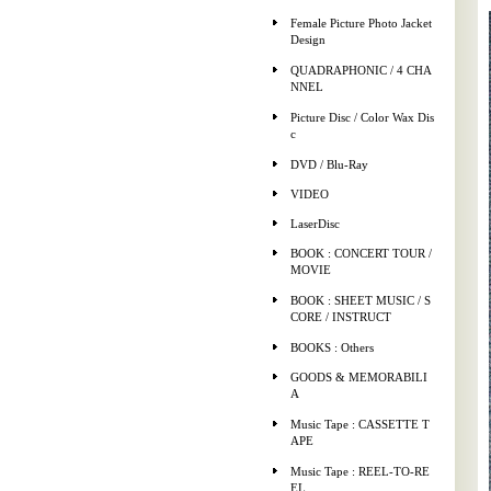
Female Picture Photo Jacket
Design
QUADRAPHONIC / 4 CHA
NNEL
Picture Disc / Color Wax Dis
c
DVD / Blu-Ray
VIDEO
LaserDisc
BOOK : CONCERT TOUR /
MOVIE
BOOK : SHEET MUSIC / S
CORE / INSTRUCT
BOOKS : Others
GOODS & MEMORABILI
A
Music Tape : CASSETTE T
APE
Music Tape : REEL-TO-RE
EL