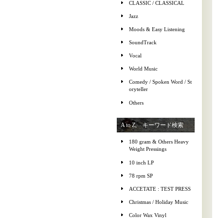
CLASSIC / CLASSICAL
Jazz
Moods & Easy Listening
SoundTrack
Vocal
World Music
Comedy / Spoken Word / St
oryteller
Others
A to Z, キーワード検索
180 gram & Others Heavy
Weight Pressings
10 inch LP
78 rpm SP
ACCETATE : TEST PRESS
Christmas / Holiday Music
Color Wax Vinyl