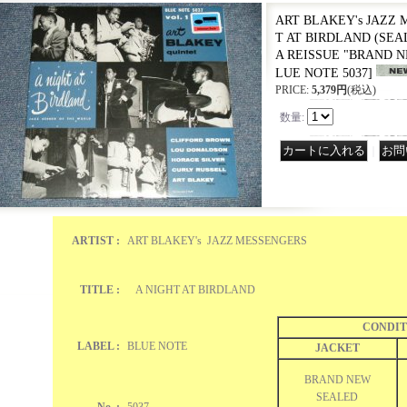
ART BLAKEY's JAZZ 
T AT BIRDLAND (SEAL
A REISSUE "BRAND N
LUE NOTE 5037
]
PRICE
:
5,379円
(税込)
数量
:
｜
ARTIST :
ART BLAKEY's JAZZ MESSENGERS
TITLE :
A NIGHT AT BIRDLAND
CONDIT
LABEL :
BLUE NOTE
JACKET
BRAND NEW
SEALED