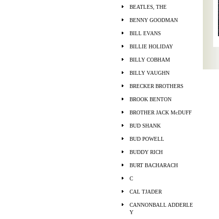
BEATLES, THE
BENNY GOODMAN
BILL EVANS
BILLIE HOLIDAY
BILLY COBHAM
BILLY VAUGHN
BRECKER BROTHERS
BROOK BENTON
BROTHER JACK McDUFF
BUD SHANK
BUD POWELL
BUDDY RICH
BURT BACHARACH
C
CAL TJADER
CANNONBALL ADDERLE
Y