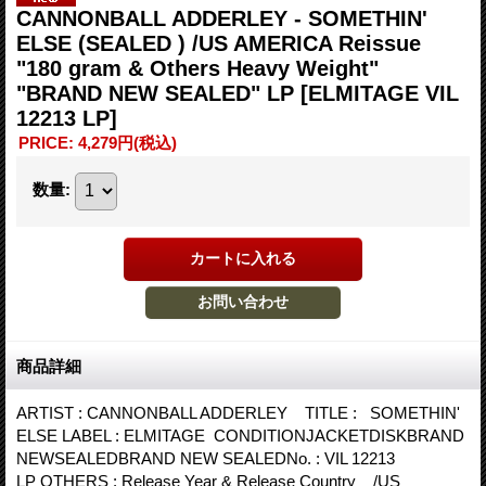
CANNONBALL ADDERLEY - SOMETHIN'
ELSE (SEALED ) /US AMERICA Reissue
"180 gram & Others Heavy Weight"
"BRAND NEW SEALED" LP
[ELMITAGE VIL
12213 LP]
PRICE
:
4,279円
(税込)
数量
:
商品詳細
ARTIST : CANNONBALL ADDERLEY TITLE : SOMETHIN'
ELSE LABEL : ELMITAGE CONDITIONJACKETDISKBRAND
NEWSEALEDBRAND NEW SEALEDNo. : VIL 12213
LP OTHERS : Release Year & Release Country /US