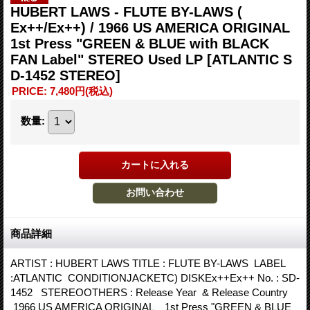
HUBERT LAWS - FLUTE BY-LAWS (
Ex++/Ex++) / 1966 US AMERICA ORIGINAL
1st Press "GREEN & BLUE with BLACK
FAN Label" STEREO Used LP
[ATLANTIC S
D-1452 STEREO]
PRICE
:
7,480円
(税込)
数量
:
商品詳細
ARTIST : HUBERT LAWS TITLE : FLUTE BY-LAWS LABEL
:ATLANTIC CONDITIONJACKETC) DISKEx++Ex++ No. : SD-
1452 STEREOOTHERS : Release Year & Release Country
1966 US AMERICA ORIGINAL 1st Press "GREEN & BLUE