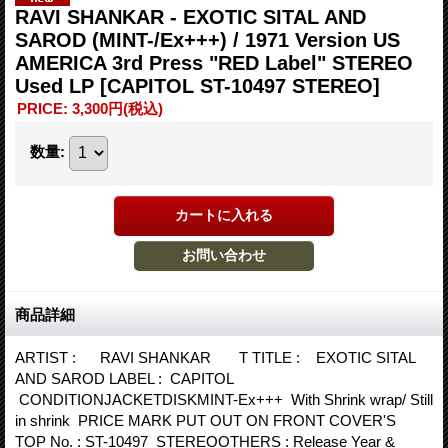
RAVI SHANKAR - EXOTIC SITAL AND
SAROD (MINT-/Ex+++) / 1971 Version US
AMERICA 3rd Press "RED Label" STEREO
Used LP
[CAPITOL ST-10497 STEREO]
PRICE
:
3,300円
(税込)
数量
:
商品詳細
ARTIST : RAVI SHANKAR T TITLE : EXOTIC SITAL
AND SAROD LABEL : CAPITOL
CONDITIONJACKETDISKMINT-Ex+++ With Shrink wrap/ Still
in shrink PRICE MARK PUT OUT ON FRONT COVER'S
TOP No. : ST-10497 STEREOOTHERS : Release Year &