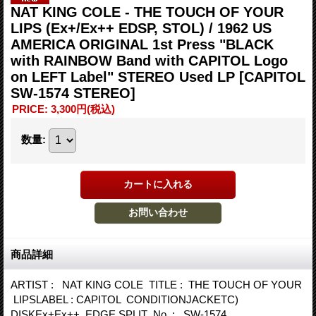
NAT KING COLE - THE TOUCH OF YOUR
LIPS (Ex+/Ex++ EDSP, STOL) / 1962 US
AMERICA ORIGINAL 1st Press "BLACK
with RAINBOW Band with CAPITOL Logo
on LEFT Label" STEREO Used LP
[CAPITOL
SW-1574 STEREO]
PRICE
:
3,300円
(税込)
数量
:
商品詳細
ARTIST : NAT KING COLE TITLE : THE TOUCH OF YOUR
LIPSLABEL : CAPITOL CONDITIONJACKETC)
DISKEx+Ex++ EDGE SPLIT No. : SW-1574