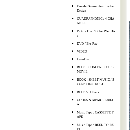
Female Picture Photo Jacket
Design
QUADRAPHONIC / 4 CHA
NNEL
Picture Disc / Color Wax Dis
c
DVD / Blu-Ray
VIDEO
LaserDisc
BOOK : CONCERT TOUR /
MOVIE
BOOK : SHEET MUSIC / S
CORE / INSTRUCT
BOOKS : Others
GOODS & MEMORABILI
A
Music Tape : CASSETTE T
APE
Music Tape : REEL-TO-RE
EL