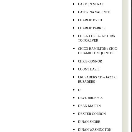
CARMEN McRAE
CATERINA VALENTE
CHARLIE BYRD
CHARLIE PARKER
CHICK COREA / RETURN
TO FOREVER
CHICO HAMILTON / CHIC
O HAMILTON QUINTET
CHRIS CONNOR
COUNT BASIE
CRUSADERS / The JAZZ C
RUSADERS
D
DAVE BRUBECK
DEAN MARTIN
DEXTER GORDON
DINAH SHORE
DINAH WASHINGTON