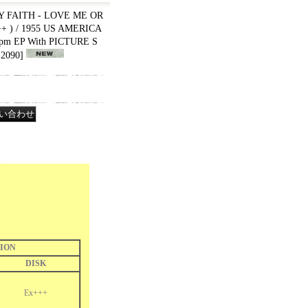
Y FAITH - LOVE ME OR
+ ) / 1955 US AMERICA
rpm EP With PICTURE S
2090
]
ION
DISK
Ex+++