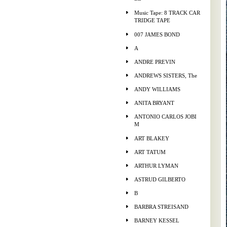
Music Tape: 8 TRACK CAR
TRIDGE TAPE
007 JAMES BOND
A
ANDRE PREVIN
ANDREWS SISTERS, The
ANDY WILLIAMS
ANITA BRYANT
ANTONIO CARLOS JOBI
M
ART BLAKEY
ART TATUM
ARTHUR LYMAN
ASTRUD GILBERTO
B
BARBRA STREISAND
BARNEY KESSEL