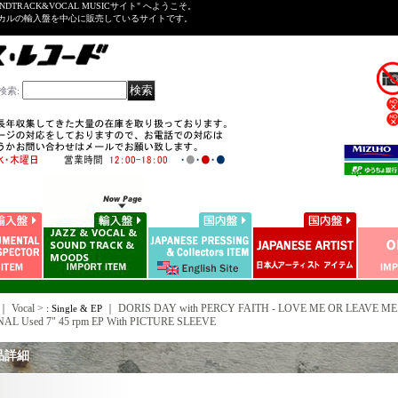
NDTRACK&VOCAL MUSICサイト" へようこそ。
ーカルの輸入盤を中心に販売しているサイトです。
検索
:
｜ Vocal >
｜
DORIS DAY with PERCY FAITH - LOVE ME OR LEAVE ME (
: Single & EP
AL Used 7" 45 rpm EP With PICTURE SLEEVE
品詳細