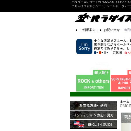
パラダイスレコードの "JAZZ&MOODS&SOU
こちらはジャズとムード、ワールド、ヴォ
ご利用案内
｜
お問い合せ
商品
ホーム
ORIGIN
商