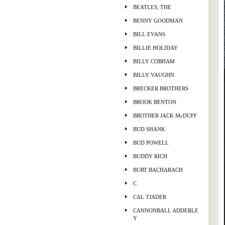
BEATLES, THE
BENNY GOODMAN
BILL EVANS
BILLIE HOLIDAY
BILLY COBHAM
BILLY VAUGHN
BRECKER BROTHERS
BROOK BENTON
BROTHER JACK McDUFF
BUD SHANK
BUD POWELL
BUDDY RICH
BURT BACHARACH
C
CAL TJADER
CANNONBALL ADDERLE
Y