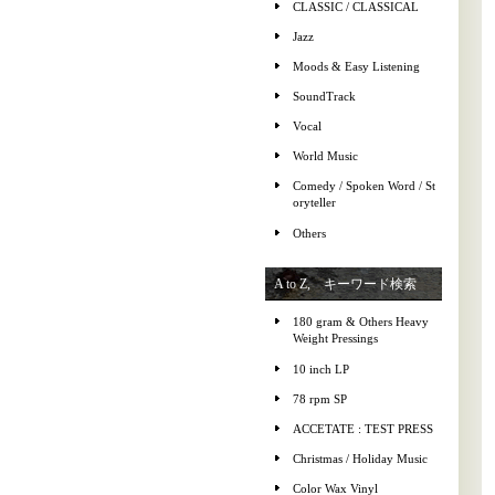
CLASSIC / CLASSICAL
Jazz
Moods & Easy Listening
SoundTrack
Vocal
World Music
Comedy / Spoken Word / St
oryteller
Others
A to Z, キーワード検索
180 gram & Others Heavy
Weight Pressings
10 inch LP
78 rpm SP
ACCETATE : TEST PRESS
Christmas / Holiday Music
Color Wax Vinyl