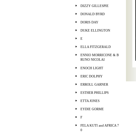
DIZZY GILLESPIE
DONALD BYRD
DORIS DAY
DUKE ELLINGTON
E
ELLA FITZGERALD
ENNIO MORRICONE & B
RUNO NICOLAI
ENOCH LIGHT
ERIC DOLPHY
ERROLL GARNER
ESTHER PHILLIPS
ETTA JONES
EYDIE GORME
F
FELA KUTI and AFRICA 7
0