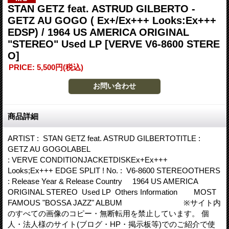
STAN GETZ feat. ASTRUD GILBERTO -
GETZ AU GOGO ( Ex+/Ex+++ Looks:Ex+++
EDSP) / 1964 US AMERICA ORIGINAL
"STEREO" Used LP
[VERVE V6-8600 STERE
O]
PRICE
:
5,500円
(税込)
商品詳細
ARTIST : STAN GETZ feat. ASTRUD GILBERTOTITLE :
GETZ AU GOGOLABEL
: VERVE CONDITIONJACKETDISKEx+Ex+++
Looks;Ex+++ EDGE SPLIT ! No. : V6-8600 STEREOOTHERS
: Release Year & Release Country 1964 US AMERICA
ORIGINAL STEREO Used LP Others Information MOST
FAMOUS "BOSSA JAZZ" ALBUM ※サイト内
のすべての画像のコピー・無断転用を禁止しています。 個
人・法人様のサイト(ブログ・HP・掲示板等)でのご紹介で使