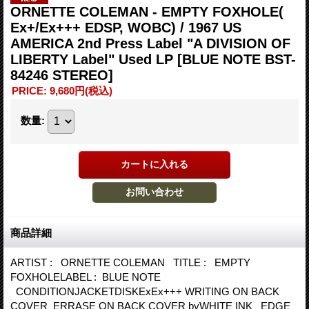
ORNETTE COLEMAN - EMPTY FOXHOLE(
Ex+/Ex+++ EDSP, WOBC) / 1967 US
AMERICA 2nd Press Label "A DIVISION OF
LIBERTY Label" Used LP
[BLUE NOTE BST-
84246 STEREO]
PRICE
:
9,680円
(税込)
数量
:
商品詳細
ARTIST : ORNETTE COLEMAN TITLE : EMPTY
FOXHOLELABEL : BLUE NOTE
CONDITIONJACKETDISKExEx+++ WRITING ON BACK
COVER ERRASE ON BACK COVER byWHITE INK EDGE