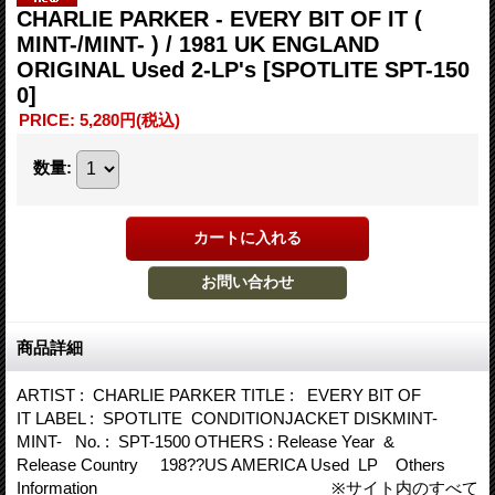
CHARLIE PARKER - EVERY BIT OF IT (
MINT-/MINT- ) / 1981 UK ENGLAND
ORIGINAL Used 2-LP's
[SPOTLITE SPT-150
0]
PRICE
:
5,280円
(税込)
数量
:
商品詳細
ARTIST : CHARLIE PARKER TITLE : EVERY BIT OF
IT LABEL : SPOTLITE CONDITIONJACKET DISKMINT-
MINT- No. : SPT-1500 OTHERS : Release Year &
Release Country 198??US AMERICA Used LP Others
Information ※サイト内のすべて