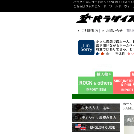
パラダイスレコードの "JAZZ&MOODS&SOU
こちらはジャズとムード、ワールド、ヴォ
ご利用案内
｜
お問い合せ
商品
ホーム
S AMER
商