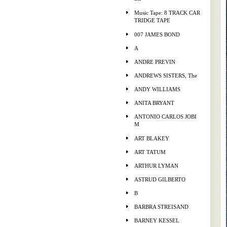
Music Tape: 8 TRACK CAR
TRIDGE TAPE
007 JAMES BOND
A
ANDRE PREVIN
ANDREWS SISTERS, The
ANDY WILLIAMS
ANITA BRYANT
ANTONIO CARLOS JOBI
M
ART BLAKEY
ART TATUM
ARTHUR LYMAN
ASTRUD GILBERTO
B
BARBRA STREISAND
BARNEY KESSEL