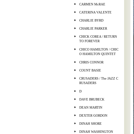
CARMEN McRAE
CATERINA VALENTE
CHARLIE BYRD
CHARLIE PARKER
CHICK COREA / RETURN
TO FOREVER
CHICO HAMILTON / CHIC
O HAMILTON QUINTET
CHRIS CONNOR
COUNT BASIE
CRUSADERS / The JAZZ C
RUSADERS
D
DAVE BRUBECK
DEAN MARTIN
DEXTER GORDON
DINAH SHORE
DINAH WASHINGTON