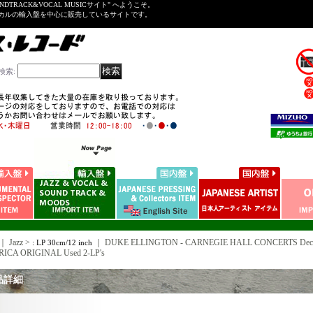
NDTRACK&VOCAL MUSICサイト" へようこそ。
ーカルの輸入盤を中心に販売しているサイトです。
検索
:
｜ Jazz >
｜
DUKE ELLINGTON - CARNEGIE HALL CONCERTS Decembe
: LP 30cm/12 inch
ICA ORIGINAL Used 2-LP's
品詳細