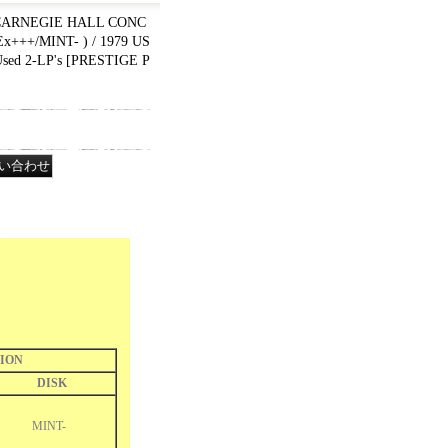
CARNEGIE HALL CONC
Ex+++/MINT- ) / 1979 US
ed 2-LP's
[
PRESTIGE P
ION
DISK
MINT-