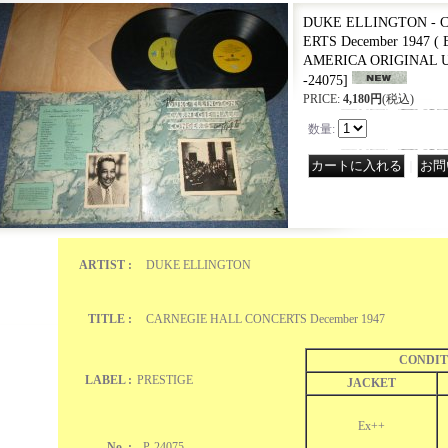
DUKE ELLINGTON - 
ERTS December 1947 ( 
AMERICA ORIGINAL Us
-24075
]
PRICE
:
4,180円
(税込)
数量
:
｜
ARTIST :
DUKE ELLINGTON
TITLE :
CARNEGIE HALL CONCERTS December 1947
CONDIT
LABEL :
PRESTIGE
JACKET
Ex++
No. :
P-24075