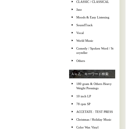
CLASSIC / CLASSICAL
Jazz
Moods & Easy Listening
SoundTrack
Vocal
World Music
Comedy / Spoken Word / St
oryteller
Others
A to Z, キーワード検索
180 gram & Others Heavy
Weight Pressings
10 inch LP
78 rpm SP
ACCETATE : TEST PRESS
Christmas / Holiday Music
Color Wax Vinyl