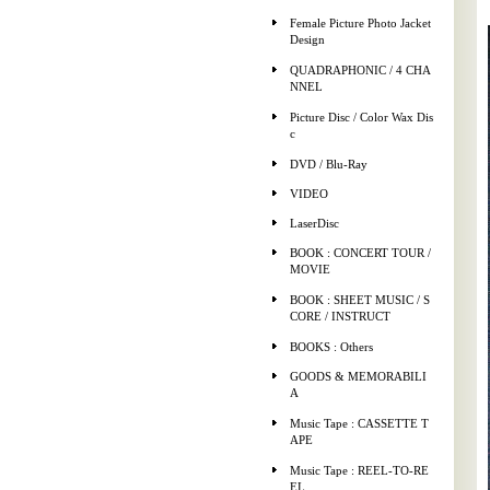
Female Picture Photo Jacket
Design
QUADRAPHONIC / 4 CHA
NNEL
Picture Disc / Color Wax Dis
c
DVD / Blu-Ray
VIDEO
LaserDisc
BOOK : CONCERT TOUR /
MOVIE
BOOK : SHEET MUSIC / S
CORE / INSTRUCT
BOOKS : Others
GOODS & MEMORABILI
A
Music Tape : CASSETTE T
APE
Music Tape : REEL-TO-RE
EL