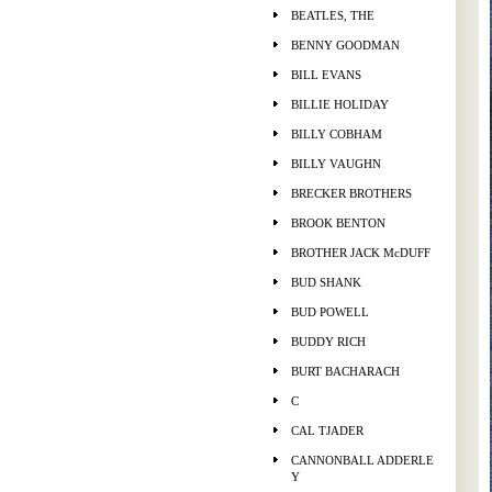
BEATLES, THE
BENNY GOODMAN
BILL EVANS
BILLIE HOLIDAY
BILLY COBHAM
BILLY VAUGHN
BRECKER BROTHERS
BROOK BENTON
BROTHER JACK McDUFF
BUD SHANK
BUD POWELL
BUDDY RICH
BURT BACHARACH
C
CAL TJADER
CANNONBALL ADDERLE
Y