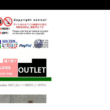
r 1947 ( Ex+++/MINT- ) / 1979 U