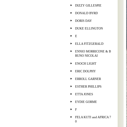
DIZZY GILLESPIE
DONALD BYRD
DORIS DAY
DUKE ELLINGTON
E
ELLA FITZGERALD
ENNIO MORRICONE & B
RUNO NICOLAI
ENOCH LIGHT
ERIC DOLPHY
ERROLL GARNER
ESTHER PHILLIPS
ETTA JONES
EYDIE GORME
F
FELA KUTI and AFRICA 7
0