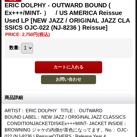
ERIC DOLPHY - OUTWARD BOUND (
Ex+++/MINT- ） / US AMERICA Reissue
Used LP
[NEW JAZZ / ORIGINAL JAZZ CLA
SSICS OJC-022 (NJ-8236 ) Reissue]
PRICE
:
2,750円
(税込)
数量
:
商品詳細
ARTIST : ERIC DOLPHY TITLE : OUTWARD
BOUND LABEL : NEW JAZZ / ORIGINAL JAZZ CLASSICS
CONDITIONJACKETDISKEx+++MINT- JACKET INSIDE :
BROWNING ジャケの内側が茶色になってます。No. : OJC-
022 (NJ-8236 ) ReissueOTHERS : Release Year &