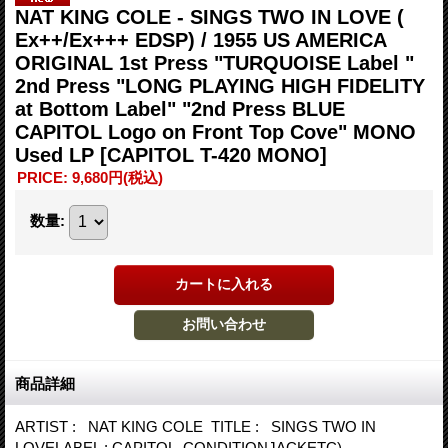
NAT KING COLE - SINGS TWO IN LOVE (
Ex++/Ex+++ EDSP) / 1955 US AMERICA
ORIGINAL 1st Press "TURQUOISE Label "
2nd Press "LONG PLAYING HIGH FIDELITY
at Bottom Label" "2nd Press BLUE
CAPITOL Logo on Front Top Cove" MONO
Used LP
[CAPITOL T-420 MONO]
PRICE
:
9,680円
(税込)
数量
:
商品詳細
ARTIST : NAT KING COLE TITLE : SINGS TWO IN
LOVELABEL : CAPITOL CONDITIONJACKETC)