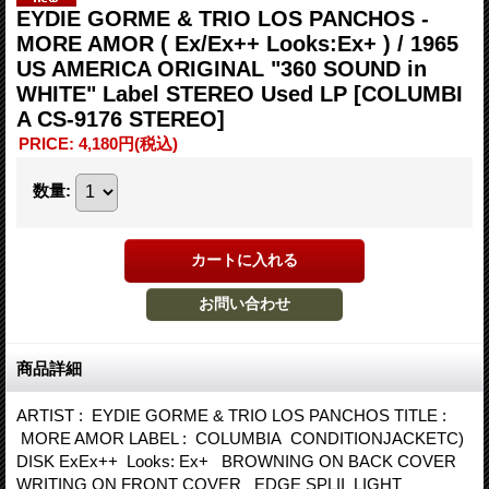
EYDIE GORME & TRIO LOS PANCHOS -
MORE AMOR ( Ex/Ex++ Looks:Ex+ ) / 1965
US AMERICA ORIGINAL "360 SOUND in
WHITE" Label STEREO Used LP
[COLUMBI
A CS-9176 STEREO]
PRICE
:
4,180円
(税込)
数量
:
商品詳細
ARTIST : EYDIE GORME & TRIO LOS PANCHOS TITLE :
MORE AMOR LABEL : COLUMBIA CONDITIONJACKETC)
DISK ExEx++ Looks: Ex+ BROWNING ON BACK COVER
WRITING ON FRONT COVER EDGE SPLII LIGHT