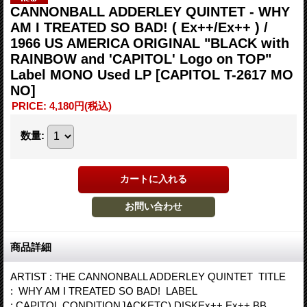
CANNONBALL ADDERLEY QUINTET - WHY
AM I TREATED SO BAD! ( Ex++/Ex++ ) /
1966 US AMERICA ORIGINAL "BLACK with
RAINBOW and 'CAPITOL' Logo on TOP"
Label MONO Used LP
[CAPITOL T-2617 MO
NO]
PRICE
:
4,180円
(税込)
数量
:
商品詳細
ARTIST : THE CANNONBALL ADDERLEY QUINTET TITLE
: WHY AM I TREATED SO BAD! LABEL
: CAPITOL CONDITIONJACKETC) DISKEx++ Ex++ BB