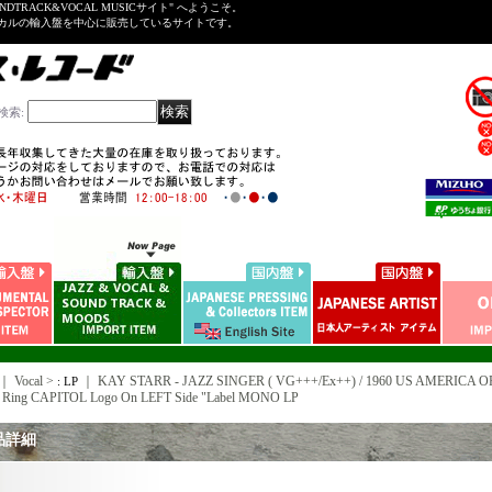
NDTRACK&VOCAL MUSICサイト" へようこそ。
ーカルの輸入盤を中心に販売しているサイトです。
検索
:
｜ Vocal >
｜
KAY STARR - JAZZ SINGER ( VG+++/Ex++) / 1960 US AMERICA OR
: LP
ing CAPITOL Logo On LEFT Side "Label MONO LP
品詳細