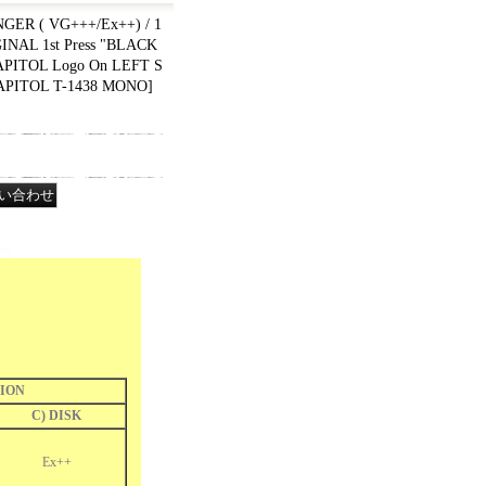
GER ( VG+++/Ex++) / 1
NAL 1st Press "BLACK
APITOL Logo On LEFT S
APITOL T-1438 MONO
]
ION
C) DISK
Ex++