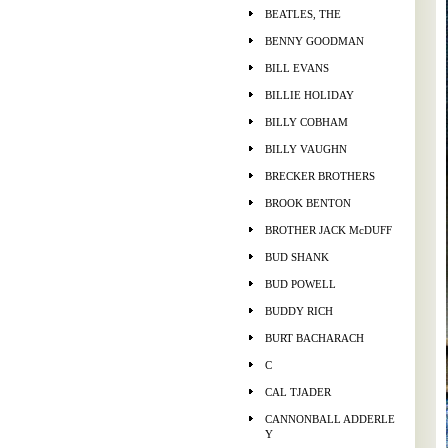
BEATLES, THE
BENNY GOODMAN
BILL EVANS
BILLIE HOLIDAY
BILLY COBHAM
BILLY VAUGHN
BRECKER BROTHERS
BROOK BENTON
BROTHER JACK McDUFF
BUD SHANK
BUD POWELL
BUDDY RICH
BURT BACHARACH
C
CAL TJADER
CANNONBALL ADDERLE
Y