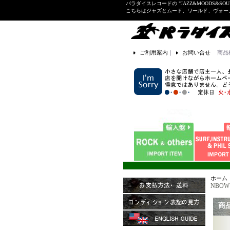
パラダイスレコードの "JAZZ&MOODS&SOU
こちらはジャズとムード、ワールド、ヴォ
ご利用案内
｜
お問い合せ
商品
ホーム
NBOW R
商