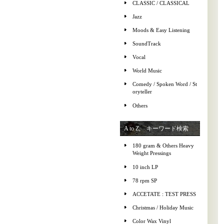
CLASSIC / CLASSICAL
Jazz
Moods & Easy Listening
SoundTrack
Vocal
World Music
Comedy / Spoken Word / St
oryteller
Others
A to Z, キーワード検索
180 gram & Others Heavy
Weight Pressings
10 inch LP
78 rpm SP
ACCETATE : TEST PRESS
Christmas / Holiday Music
Color Wax Vinyl