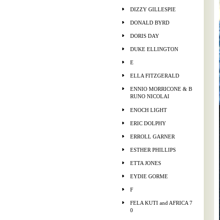
DIZZY GILLESPIE
DONALD BYRD
DORIS DAY
DUKE ELLINGTON
E
ELLA FITZGERALD
ENNIO MORRICONE & B
RUNO NICOLAI
ENOCH LIGHT
ERIC DOLPHY
ERROLL GARNER
ESTHER PHILLIPS
ETTA JONES
EYDIE GORME
F
FELA KUTI and AFRICA 7
0