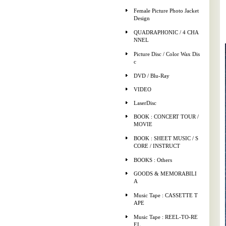
Female Picture Photo Jacket
Design
QUADRAPHONIC / 4 CHA
NNEL
Picture Disc / Color Wax Dis
c
DVD / Blu-Ray
VIDEO
LaserDisc
BOOK : CONCERT TOUR /
MOVIE
BOOK : SHEET MUSIC / S
CORE / INSTRUCT
BOOKS : Others
GOODS & MEMORABILI
A
Music Tape : CASSETTE T
APE
Music Tape : REEL-TO-RE
EL