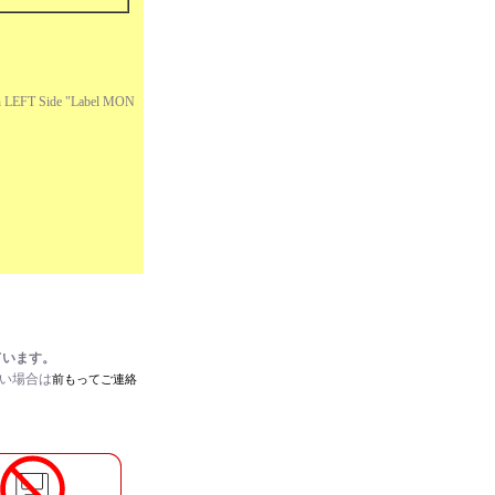
LEFT Side "Label MON
ています。
たい場合は
前もってご連絡