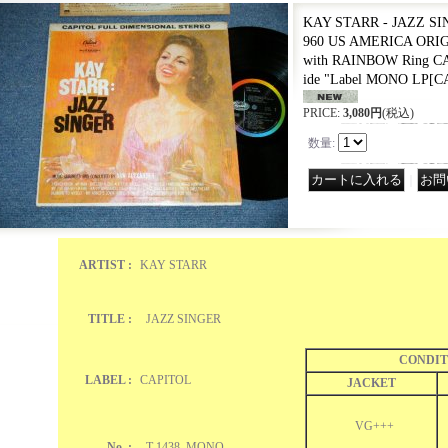
KAY STARR - JAZZ SIN
960 US AMERICA ORIGI
with RAINBOW Ring C
ide "Label MONO LP
[
C
PRICE
:
3,080円
(税込)
数量
:
｜
ARTIST :
KAY STARR
TITLE :
JAZZ SINGER
CONDIT
LABEL :
CAPITOL
JACKET
VG+++
No. :
T-1438 MONO