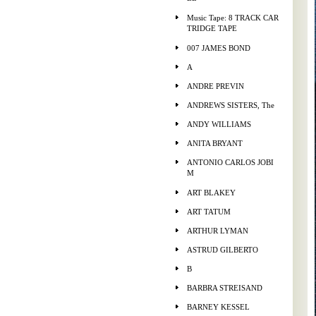
Music Tape: 8 TRACK CAR
TRIDGE TAPE
007 JAMES BOND
A
ANDRE PREVIN
ANDREWS SISTERS, The
ANDY WILLIAMS
ANITA BRYANT
ANTONIO CARLOS JOBI
M
ART BLAKEY
ART TATUM
ARTHUR LYMAN
ASTRUD GILBERTO
B
BARBRA STREISAND
BARNEY KESSEL