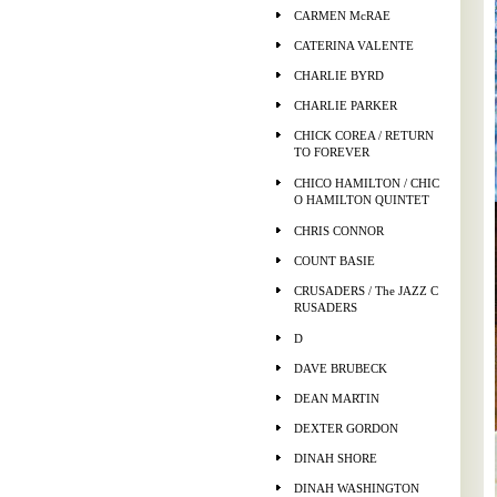
CARMEN McRAE
CATERINA VALENTE
CHARLIE BYRD
CHARLIE PARKER
CHICK COREA / RETURN
TO FOREVER
CHICO HAMILTON / CHIC
O HAMILTON QUINTET
CHRIS CONNOR
COUNT BASIE
CRUSADERS / The JAZZ C
RUSADERS
D
DAVE BRUBECK
DEAN MARTIN
DEXTER GORDON
DINAH SHORE
DINAH WASHINGTON