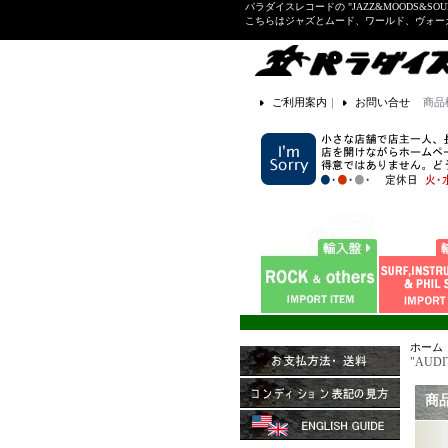
パラダイスレコードの "JAZZ&MOODS&SOU
こちらはジャズとムード、ワールド、ヴォ
ご利用案内
｜
お問い合せ
商品
ホーム
"AUDIT
商