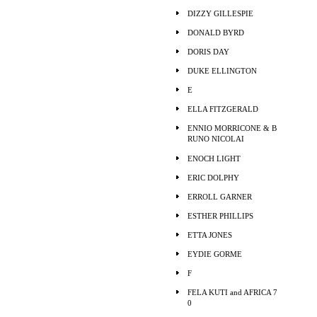
DIZZY GILLESPIE
DONALD BYRD
DORIS DAY
DUKE ELLINGTON
E
ELLA FITZGERALD
ENNIO MORRICONE & B
RUNO NICOLAI
ENOCH LIGHT
ERIC DOLPHY
ERROLL GARNER
ESTHER PHILLIPS
ETTA JONES
EYDIE GORME
F
FELA KUTI and AFRICA 7
0