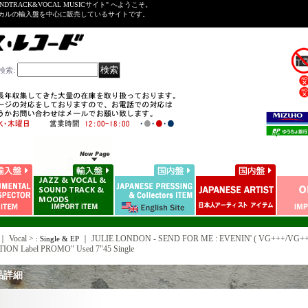
NDTRACK&VOCAL MUSICサイト" へようこそ。
ーカルの輸入盤を中心に販売しているサイトです。
検索
:
｜ Vocal >
｜
JULIE LONDON - SEND FOR ME : EVENIN' ( VG+++/VG++
: Single & EP
ION Label PROMO" Used 7"45 Single
品詳細