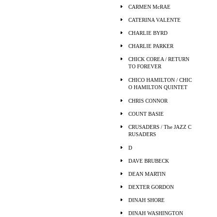
CARMEN McRAE
CATERINA VALENTE
CHARLIE BYRD
CHARLIE PARKER
CHICK COREA / RETURN
TO FOREVER
CHICO HAMILTON / CHIC
O HAMILTON QUINTET
CHRIS CONNOR
COUNT BASIE
CRUSADERS / The JAZZ C
RUSADERS
D
DAVE BRUBECK
DEAN MARTIN
DEXTER GORDON
DINAH SHORE
DINAH WASHINGTON