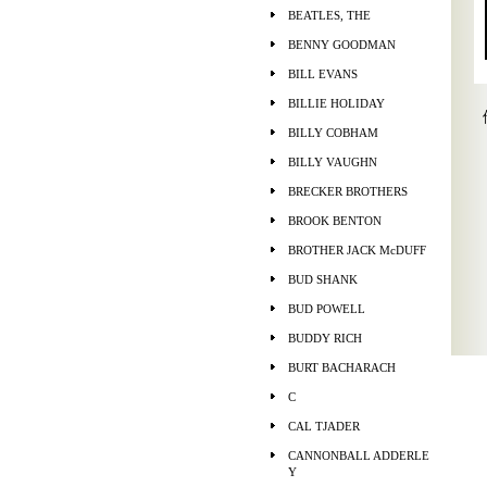
BEATLES, THE
BENNY GOODMAN
BILL EVANS
BILLIE HOLIDAY
BILLY COBHAM
BILLY VAUGHN
BRECKER BROTHERS
BROOK BENTON
BROTHER JACK McDUFF
BUD SHANK
BUD POWELL
BUDDY RICH
BURT BACHARACH
C
CAL TJADER
CANNONBALL ADDERLE
Y