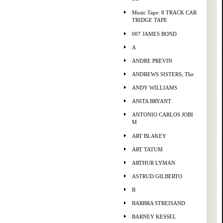
Music Tape: 8 TRACK CAR
TRIDGE TAPE
007 JAMES BOND
A
ANDRE PREVIN
ANDREWS SISTERS, The
ANDY WILLIAMS
ANITA BRYANT
ANTONIO CARLOS JOBI
M
ART BLAKEY
ART TATUM
ARTHUR LYMAN
ASTRUD GILBERTO
B
BARBRA STREISAND
BARNEY KESSEL