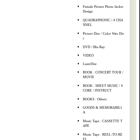
Female Picture Photo Jacket
Design
QUADRAPHONIC / 4 CHA
NNEL
Picture Disc / Color Wax Dis
c
DVD / Blu-Ray
VIDEO
LaserDisc
BOOK : CONCERT TOUR /
MOVIE
BOOK : SHEET MUSIC / S
CORE / INSTRUCT
BOOKS : Others
GOODS & MEMORABILI
A
Music Tape : CASSETTE T
APE
Music Tape : REEL-TO-RE
EL