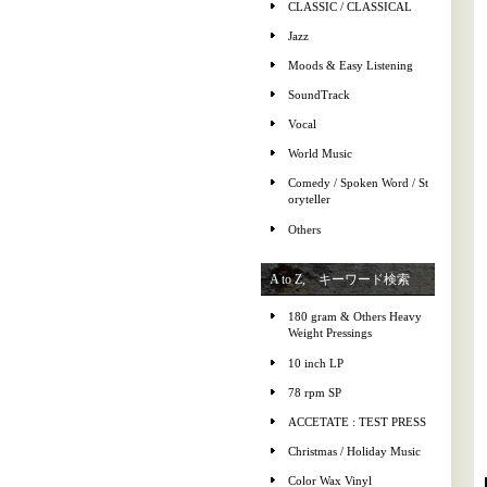
CLASSIC / CLASSICAL
Jazz
Moods & Easy Listening
SoundTrack
Vocal
World Music
Comedy / Spoken Word / St
oryteller
Others
A to Z, キーワード検索
180 gram & Others Heavy
Weight Pressings
10 inch LP
78 rpm SP
ACCETATE : TEST PRESS
Christmas / Holiday Music
Color Wax Vinyl