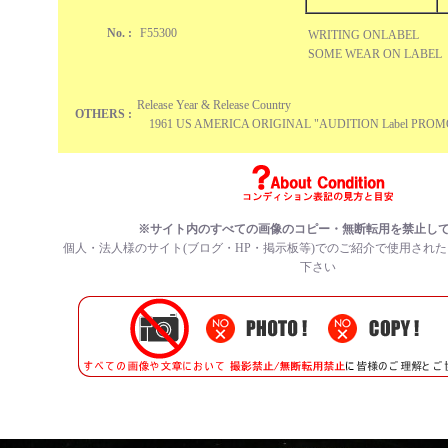
No. :
F55300
WRITING ONLABEL
SOME WEAR ON LABEL
Release Year & Release Country
OTHERS :
1961 US AMERICA ORIGINAL "AUDITION Label PROMO" 
※サイト内のすべての
画像のコピー・無断転用を禁止
し
個人・法人様のサイト(ブログ・HP・掲示板等)でのご紹介で使用され
下さい