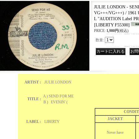
JULIE LONDON - SEND
VG+++/VG+++) / 1961
L "AUDITION Label PR
[
LIBERTY F55300
]
PRICE
:
1,980円
(税込)
数量
:
｜
ARTIST :
JULIE LONDON
A ) SEND FOR ME
TITLE :
B ) EVENIN' (
CONDIT
JACKET
LABEL :
LIBERTY
Never have