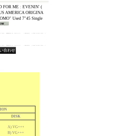
 FOR ME : EVENIN' (
 US AMERICA ORIGINA
OMO" Used 7"45 Single
ION
DISK
A) VG+++
B) VG+++