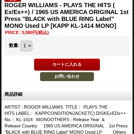
ROGER WILLIAMS - PLAYS THE HITS (
Ex/Ex++) / 1965 US AMERICA ORIGINAL 1st
Press "BLACK with BLUE RING Label"
MONO Used LP
[KAPP KL-1414 MONO]
PRICE
:
3,080円
(税込)
数量
:
商品詳細
ARTIST : ROGER WILLIAMS TITLE : PLAYS THE
HITS LABEL : KAPPCONDITIONJACKETC) DISKExEDx++
No. : KL-1414 MONOOTHERS : Release Year &
Release Country 1965 US AMERICA ORIGINAL 1st Press
"BLACK with BLUE RING Label" MONO Used LP Others