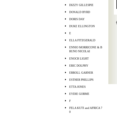
DIZZY GILLESPIE
DONALD BYRD
DORIS DAY
DUKE ELLINGTON
E
ELLA FITZGERALD
ENNIO MORRICONE & B
RUNO NICOLAI
ENOCH LIGHT
ERIC DOLPHY
ERROLL GARNER
ESTHER PHILLIPS
ETTA JONES
EYDIE GORME
F
FELA KUTI and AFRICA 7
0