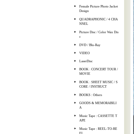
Female Picture Photo Jacket
Design
QUADRAPHONIC / 4 CHA
NNEL
Picture Disc / Color Wax Dis
c
DVD / Blu-Ray
VIDEO
LaserDisc
BOOK : CONCERT TOUR /
MOVIE
BOOK : SHEET MUSIC / S
CORE / INSTRUCT
BOOKS : Others
GOODS & MEMORABILI
A
Music Tape : CASSETTE T
APE
Music Tape : REEL-TO-RE
EL