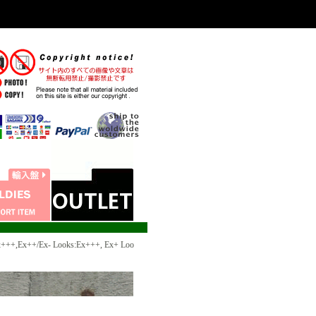
,Ex++/Ex- Looks:Ex+++, Ex+ Loo