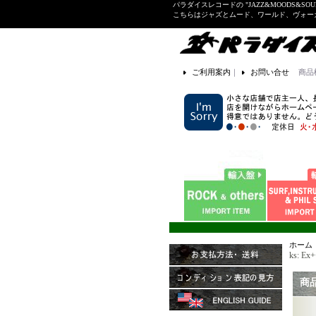
パラダイスレコードの "JAZZ&MOODS&SOU
こちらはジャズとムード、ワールド、ヴォ
ご利用案内
｜
お問い合せ
商品
ホーム
ks: Ex
商