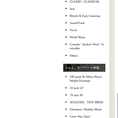
CLASSIC / CLASSICAL
Jazz
Moods & Easy Listening
SoundTrack
Vocal
World Music
Comedy / Spoken Word / St
oryteller
Others
A to Z, キーワード検索
180 gram & Others Heavy
Weight Pressings
10 inch LP
78 rpm SP
ACCETATE : TEST PRESS
Christmas / Holiday Music
Color Wax Vinyl