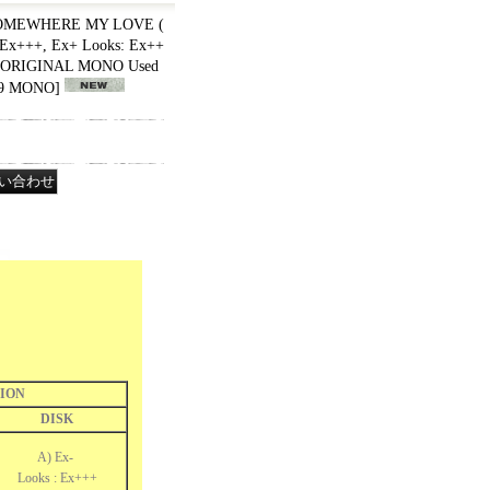
SOMEWHERE MY LOVE (
Ex+++, Ex+ Looks: Ex++
A ORIGINAL MONO Used
69 MONO
]
ION
DISK
A) Ex-
Looks : Ex+++