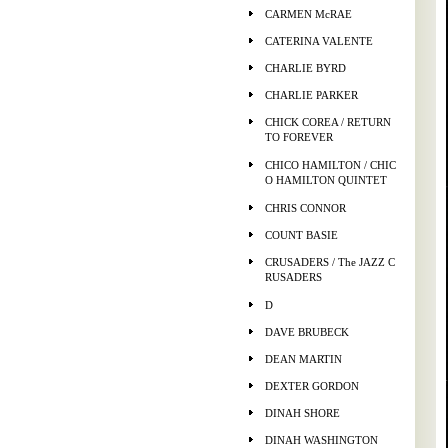
CARMEN McRAE
CATERINA VALENTE
CHARLIE BYRD
CHARLIE PARKER
CHICK COREA / RETURN
TO FOREVER
CHICO HAMILTON / CHIC
O HAMILTON QUINTET
CHRIS CONNOR
COUNT BASIE
CRUSADERS / The JAZZ C
RUSADERS
D
DAVE BRUBECK
DEAN MARTIN
DEXTER GORDON
DINAH SHORE
DINAH WASHINGTON