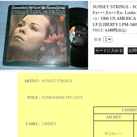
SUNSET STRINGS - 
Ex+++,Ex++/Ex- Looks:
+) / 1966 US AMERIC
LP
[
LIBERTY LPM-34
PRICE
:
4,180円
(税込)
数量
:
｜
ARTIST :
SUNSET STRINGS
TITLE :
SOMEWHERE MY LOVE
CONDIT
JACKET
LABEL :
LIBERTY
FC) Ex+++