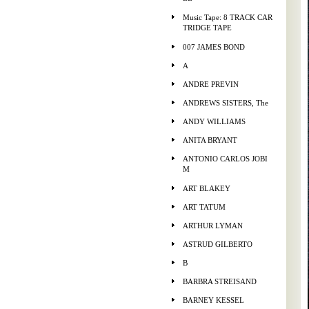
Music Tape: 8 TRACK CAR
TRIDGE TAPE
007 JAMES BOND
A
ANDRE PREVIN
ANDREWS SISTERS, The
ANDY WILLIAMS
ANITA BRYANT
ANTONIO CARLOS JOBI
M
ART BLAKEY
ART TATUM
ARTHUR LYMAN
ASTRUD GILBERTO
B
BARBRA STREISAND
BARNEY KESSEL