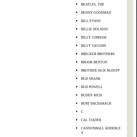
BEATLES, THE
BENNY GOODMAN
BILL EVANS
BILLIE HOLIDAY
BILLY COBHAM
BILLY VAUGHN
BRECKER BROTHERS
BROOK BENTON
BROTHER JACK McDUFF
BUD SHANK
BUD POWELL
BUDDY RICH
BURT BACHARACH
C
CAL TJADER
CANNONBALL ADDERLE
Y