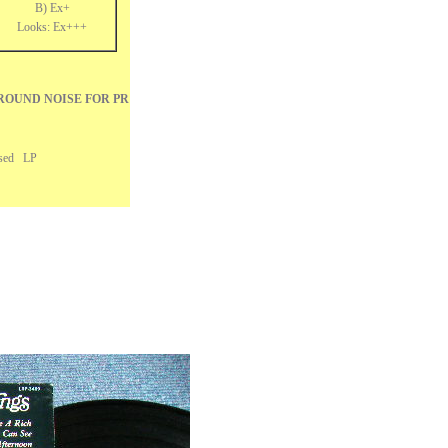
B) Ex+
Looks: Ex+++
ROUND NOISE FOR PR
S
O Used LP