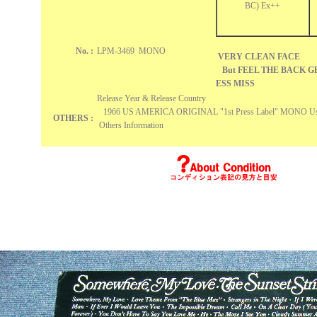
BC) Ex++
No. :
LPM-3469 MONO
VERY CLEAN FACE
But FEEL THE BACK G
ESS MIS
Release Year & Release Country
1966 US AMERICA ORIGINAL "1st Press Label" MON
OTHERS :
Others Information