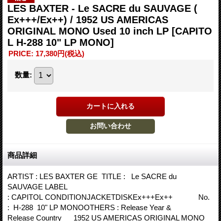
LES BAXTER - Le SACRE du SAUVAGE (
Ex+++/Ex++) / 1952 US AMERICAS
ORIGINAL MONO Used 10 inch LP
[CAPITO
L H-288 10" LP MONO]
PRICE
:
17,380円
(税込)
数量
:
商品詳細
ARTIST : LES BAXTER GE TITLE : Le SACRE du
SAUVAGE LABEL
: CAPITOL CONDITIONJACKETDISKEx+++Ex++ No.
: H-288 10" LP MONOOTHERS : Release Year &
Release Country 1952 US AMERICAS ORIGINAL MONO