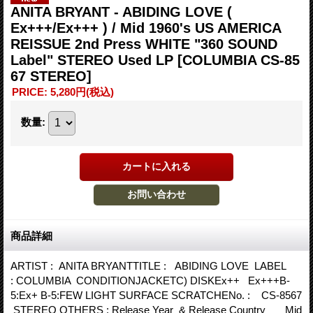
ANITA BRYANT - ABIDING LOVE (
Ex+++/Ex+++ ) / Mid 1960's US AMERICA
REISSUE 2nd Press WHITE "360 SOUND
Label" STEREO Used LP
[COLUMBIA CS-85
67 STEREO]
PRICE
:
5,280円
(税込)
数量
:
商品詳細
ARTIST : ANITA BRYANTTITLE : ABIDING LOVE LABEL
: COLUMBIA CONDITIONJACKETC) DISKEx++ Ex+++B-
5:Ex+ B-5:FEW LIGHT SURFACE SCRATCHENo. : CS-8567
STEREO OTHERS : Release Year & Release Country Mid