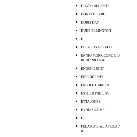
DIZZY GILLESPIE
DONALD BYRD
DORIS DAY
DUKE ELLINGTON
E
ELLA FITZGERALD
ENNIO MORRICONE & B
RUNO NICOLAI
ENOCH LIGHT
ERIC DOLPHY
ERROLL GARNER
ESTHER PHILLIPS
ETTA JONES
EYDIE GORME
F
FELA KUTI and AFRICA 7
0