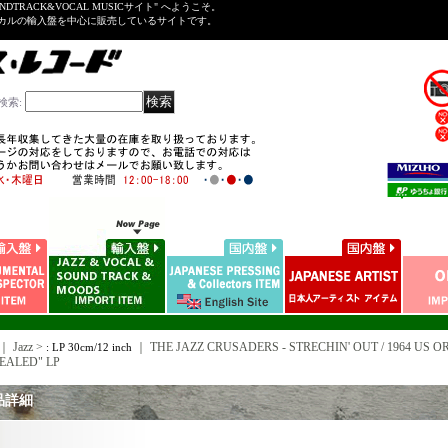
NDTRACK&VOCAL MUSICサイト" へようこそ。
ーカルの輸入盤を中心に販売しているサイトです。
検索
:
｜ Jazz >
｜
THE JAZZ CRUSADERS - STRECHIN' OUT / 1964 US O
: LP 30cm/12 inch
EALED" LP
品詳細