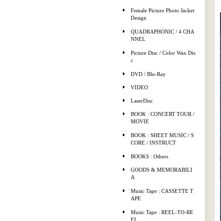
Female Picture Photo Jacket
Design
QUADRAPHONIC / 4 CHA
NNEL
Picture Disc / Color Wax Dis
c
DVD / Blu-Ray
VIDEO
LaserDisc
BOOK : CONCERT TOUR /
MOVIE
BOOK : SHEET MUSIC / S
CORE / INSTRUCT
BOOKS : Others
GOODS & MEMORABILI
A
Music Tape : CASSETTE T
APE
Music Tape : REEL-TO-RE
EL