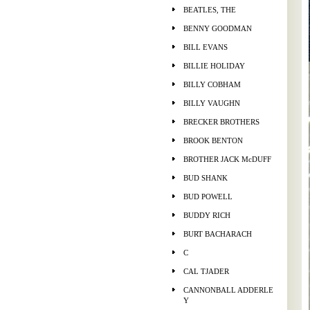
BEATLES, THE
BENNY GOODMAN
BILL EVANS
BILLIE HOLIDAY
BILLY COBHAM
BILLY VAUGHN
BRECKER BROTHERS
BROOK BENTON
BROTHER JACK McDUFF
BUD SHANK
BUD POWELL
BUDDY RICH
BURT BACHARACH
C
CAL TJADER
CANNONBALL ADDERLE
Y