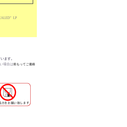
EALED" LP
ています。
たい場合は
前もってご連絡