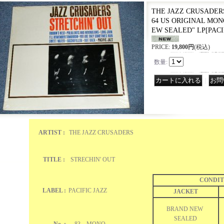
THE JAZZ CRUSADERS 
64 US ORIGINAL MONO
EW SEALED" LP
[
PACI
PRICE
:
19,800円
(税込)
数量
:
｜
ARTIST :
THE JAZZ CRUSADERS
TITLE :
STRECHIN' OUT
CONDIT
LABEL :
PACIFIC JAZZ
JACKET
BRAND NEW
SEALED