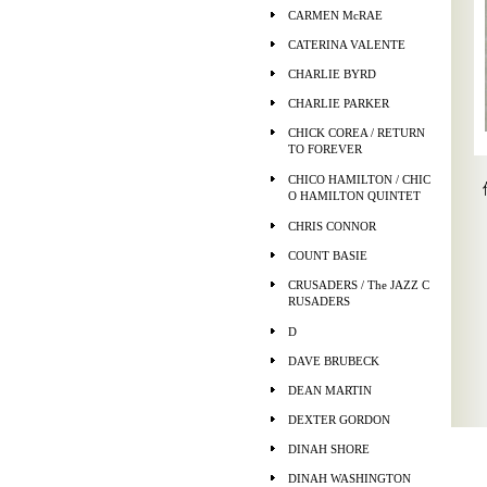
CARMEN McRAE
CATERINA VALENTE
CHARLIE BYRD
CHARLIE PARKER
CHICK COREA / RETURN
TO FOREVER
CHICO HAMILTON / CHIC
O HAMILTON QUINTET
CHRIS CONNOR
COUNT BASIE
CRUSADERS / The JAZZ C
RUSADERS
D
DAVE BRUBECK
DEAN MARTIN
DEXTER GORDON
DINAH SHORE
DINAH WASHINGTON