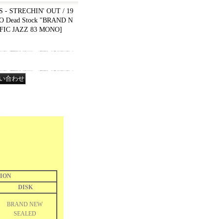
- STRECHIN' OUT / 19
 Dead Stock "BRAND N
FIC JAZZ 83 MONO
]
ION
DISK
BRAND NEW
SEALED