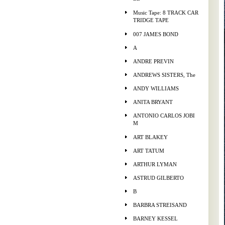
Music Tape: 8 TRACK CAR
TRIDGE TAPE
007 JAMES BOND
A
ANDRE PREVIN
ANDREWS SISTERS, The
ANDY WILLIAMS
ANITA BRYANT
ANTONIO CARLOS JOBI
M
ART BLAKEY
ART TATUM
ARTHUR LYMAN
ASTRUD GILBERTO
B
BARBRA STREISAND
BARNEY KESSEL