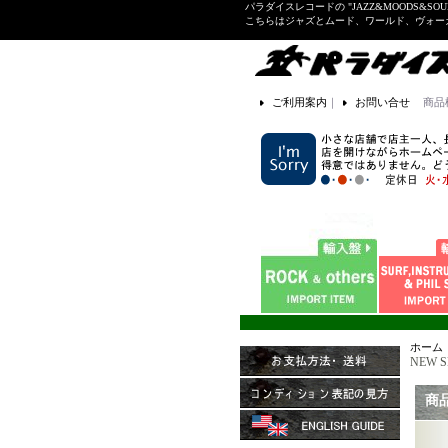
パラダイスレコードの "JAZZ&MOODS&SOU
こちらはジャズとムード、ワールド、ヴォ
ご利用案内
｜
お問い合せ
商品
ホーム
NEW S
商