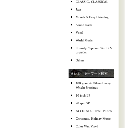
CLASSIC / CLASSICAL
Jazz
Moods & Easy Listening
SoundTrack
Vocal
World Music
Comedy / Spoken Word / St
oryteller
Others
A to Z, キーワード検索
180 gram & Others Heavy
Weight Pressings
10 inch LP
78 rpm SP
ACCETATE : TEST PRESS
Christmas / Holiday Music
Color Wax Vinyl