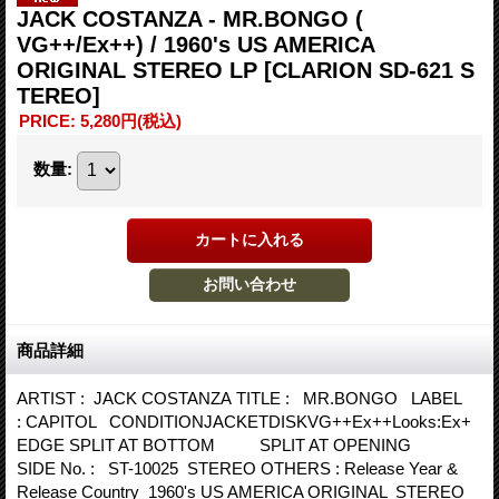
JACK COSTANZA - MR.BONGO (
VG++/Ex++) / 1960's US AMERICA
ORIGINAL STEREO LP
[CLARION SD-621 S
TEREO]
PRICE
:
5,280円
(税込)
数量
:
商品詳細
ARTIST : JACK COSTANZA TITLE : MR.BONGO LABEL
: CAPITOL CONDITIONJACKETDISKVG++Ex++Looks:Ex+
EDGE SPLIT AT BOTTOM SPLIT AT OPENING
SIDE No. : ST-10025 STEREO OTHERS : Release Year &
Release Country 1960's US AMERICA ORIGINAL STEREO