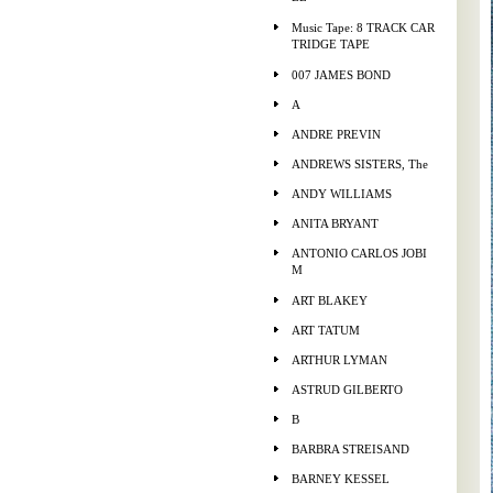
Music Tape: 8 TRACK CAR
TRIDGE TAPE
007 JAMES BOND
A
ANDRE PREVIN
ANDREWS SISTERS, The
ANDY WILLIAMS
ANITA BRYANT
ANTONIO CARLOS JOBI
M
ART BLAKEY
ART TATUM
ARTHUR LYMAN
ASTRUD GILBERTO
B
BARBRA STREISAND
BARNEY KESSEL