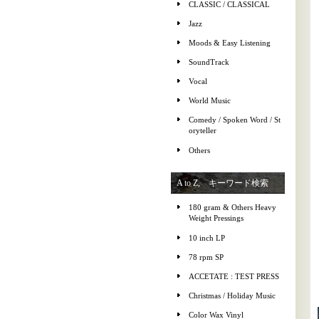
CLASSIC / CLASSICAL
Jazz
Moods & Easy Listening
SoundTrack
Vocal
World Music
Comedy / Spoken Word / St
oryteller
Others
A to Z, キーワード検索
180 gram & Others Heavy
Weight Pressings
10 inch LP
78 rpm SP
ACCETATE : TEST PRESS
Christmas / Holiday Music
Color Wax Vinyl