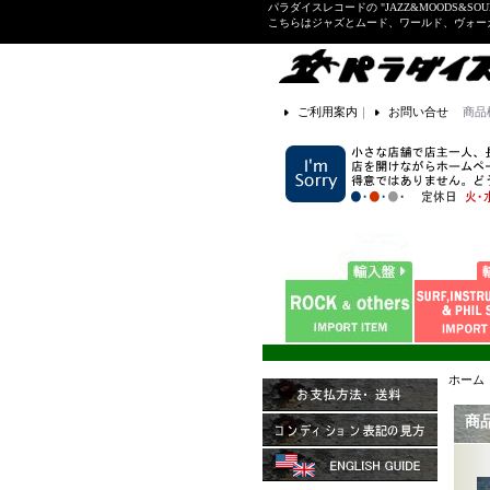
パラダイスレコードの "JAZZ&MOODS&SOU
こちらはジャズとムード、ワールド、ヴォ
ご利用案内
｜
お問い合せ
商品
ホーム
商