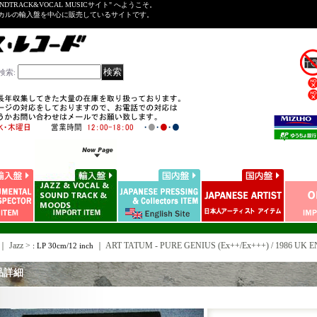
NDTRACK&VOCAL MUSICサイト" へようこそ。
ーカルの輸入盤を中心に販売しているサイトです。
検索
:
｜ Jazz >
｜
ART TATUM - PURE GENIUS (Ex++/Ex+++) / 1986 UK 
: LP 30cm/12 inch
品詳細