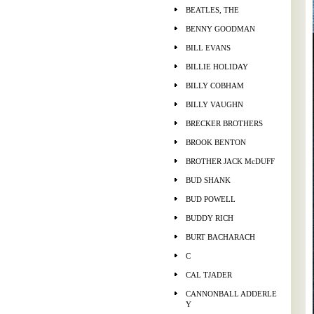
BEATLES, THE
BENNY GOODMAN
BILL EVANS
BILLIE HOLIDAY
BILLY COBHAM
BILLY VAUGHN
BRECKER BROTHERS
BROOK BENTON
BROTHER JACK McDUFF
BUD SHANK
BUD POWELL
BUDDY RICH
BURT BACHARACH
C
CAL TJADER
CANNONBALL ADDERLE
Y