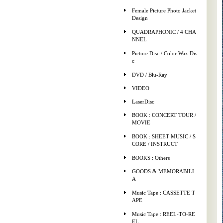
Female Picture Photo Jacket
Design
QUADRAPHONIC / 4 CHA
NNEL
Picture Disc / Color Wax Dis
c
DVD / Blu-Ray
VIDEO
LaserDisc
BOOK : CONCERT TOUR /
MOVIE
BOOK : SHEET MUSIC / S
CORE / INSTRUCT
BOOKS : Others
GOODS & MEMORABILI
A
Music Tape : CASSETTE T
APE
Music Tape : REEL-TO-RE
EL