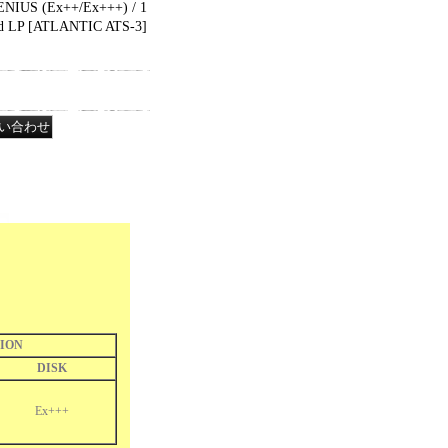
NIUS (Ex++/Ex+++) / 1
d LP
[
ATLANTIC ATS-3
]
ION
DISK
Ex+++