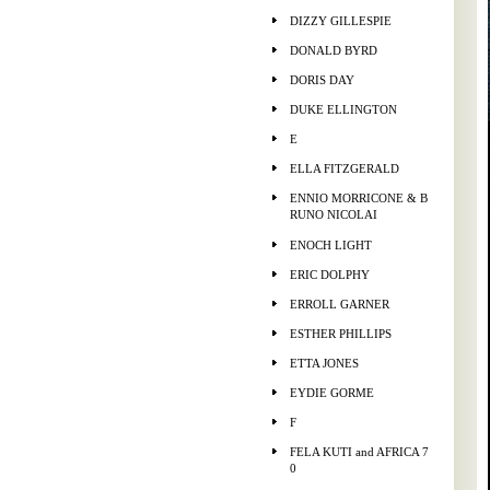
DIZZY GILLESPIE
DONALD BYRD
DORIS DAY
DUKE ELLINGTON
E
ELLA FITZGERALD
ENNIO MORRICONE & B
RUNO NICOLAI
ENOCH LIGHT
ERIC DOLPHY
ERROLL GARNER
ESTHER PHILLIPS
ETTA JONES
EYDIE GORME
F
FELA KUTI and AFRICA 7
0