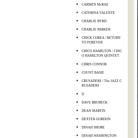
CARMEN McRAE
CATERINA VALENTE
CHARLIE BYRD
CHARLIE PARKER
CHICK COREA / RETURN
TO FOREVER
CHICO HAMILTON / CHIC
O HAMILTON QUINTET
CHRIS CONNOR
COUNT BASIE
CRUSADERS / The JAZZ C
RUSADERS
D
DAVE BRUBECK
DEAN MARTIN
DEXTER GORDON
DINAH SHORE
DINAH WASHINGTON