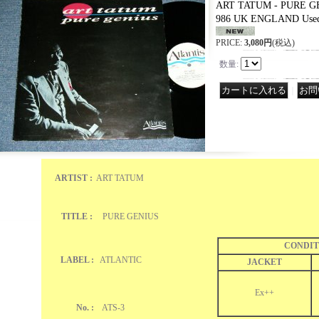
ART TATUM - PURE GE
986 UK ENGLAND Use
PRICE
:
3,080円
(税込)
数量
:
｜
ARTIST :
ART TATUM
TITLE :
PURE GENIUS
CONDIT
LABEL :
ATLANTIC
JACKET
Ex++
No. :
ATS-3