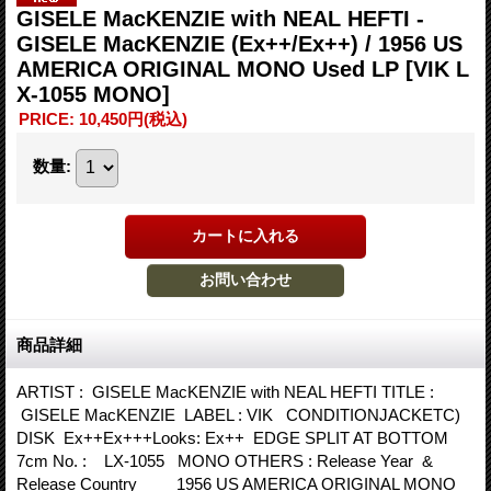
GISELE MacKENZIE with NEAL HEFTI -
GISELE MacKENZIE (Ex++/Ex++) / 1956 US
AMERICA ORIGINAL MONO Used LP
[VIK L
X-1055 MONO]
PRICE
:
10,450円
(税込)
数量
:
商品詳細
ARTIST : GISELE MacKENZIE with NEAL HEFTI TITLE :
GISELE MacKENZIE LABEL : VIK CONDITIONJACKETC)
DISK Ex++Ex+++Looks: Ex++ EDGE SPLIT AT BOTTOM
7cm No. : LX-1055 MONO OTHERS : Release Year &
Release Country 1956 US AMERICA ORIGINAL MONO